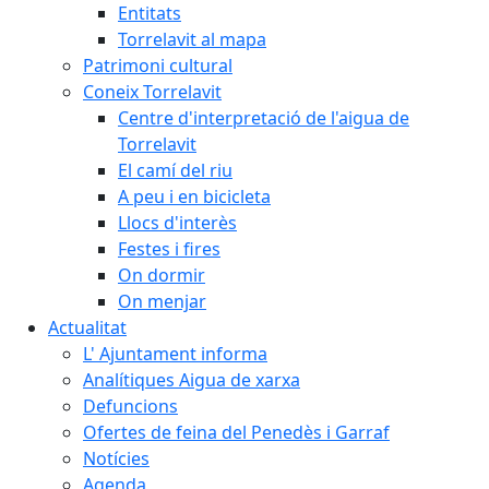
Entitats
Torrelavit al mapa
Patrimoni cultural
Coneix Torrelavit
Centre d'interpretació de l'aigua de
Torrelavit
El camí del riu
A peu i en bicicleta
Llocs d'interès
Festes i fires
On dormir
On menjar
Actualitat
L' Ajuntament informa
Analítiques Aigua de xarxa
Defuncions
Ofertes de feina del Penedès i Garraf
Notícies
Agenda