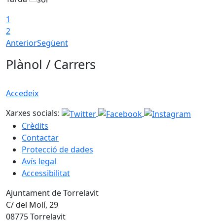
1
2
Anterior
Següent
Plànol / Carrers
Accedeix
Xarxes socials:
Crèdits
Contactar
Protecció de dades
Avís legal
Accessibilitat
Ajuntament de Torrelavit
C/ del Molí, 29
08775 Torrelavit