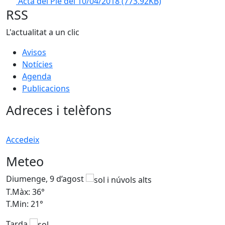
Acta del Ple del 10/04/2018
(773.92KB)
RSS
L'actualitat a un clic
Avisos
Notícies
Agenda
Publicacions
Adreces i telèfons
Accedeix
Meteo
Diumenge, 9 d’agost
D
T.Màx: 36°
T
T.Min: 21°
T
Tarda
T