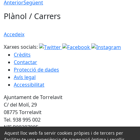
Anterior
Següent
Plànol / Carrers
Accedeix
Xarxes socials:
Crèdits
Contactar
Protecció de dades
Avís legal
Accessibilitat
Ajuntament de Torrelavit
C/ del Molí, 29
08775 Torrelavit
Tel. 938 995 002
NIF P0828700E
Aquest lloc web fa servir cookies pròpies i de tercers per
Amb la col·laboració de:
facilitar-te una experiència de navegació òptima i recollir