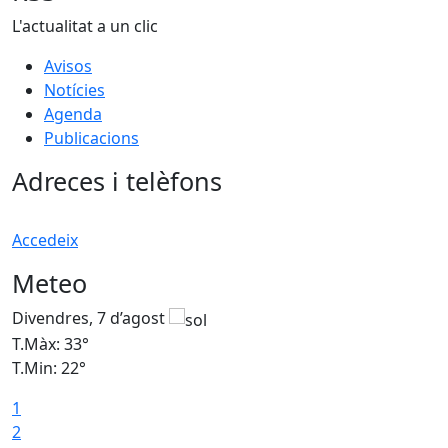
L'actualitat a un clic
Avisos
Notícies
Agenda
Publicacions
Adreces i telèfons
Accedeix
Meteo
Divendres, 7 d’agost
D
T.Màx: 33°
T
T.Min: 22°
T
1
2