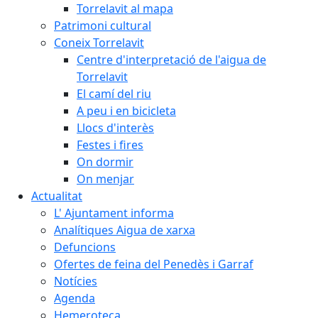
Torrelavit al mapa
Patrimoni cultural
Coneix Torrelavit
Centre d'interpretació de l'aigua de
Torrelavit
El camí del riu
A peu i en bicicleta
Llocs d'interès
Festes i fires
On dormir
On menjar
Actualitat
L' Ajuntament informa
Analítiques Aigua de xarxa
Defuncions
Ofertes de feina del Penedès i Garraf
Notícies
Agenda
Hemeroteca