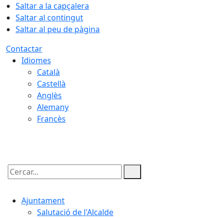
Saltar a la capçalera
Saltar al contingut
Saltar al peu de pàgina
Contactar
Idiomes
Català
Castellà
Anglès
Alemany
Francès
07.08.2026 | 12:02
Cercar:
Ajuntament
Salutació de l'Alcalde