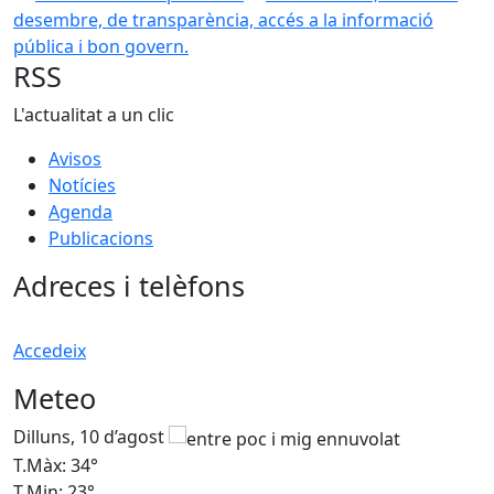
desembre, de transparència, accés a la informació
pública i bon govern.
RSS
L'actualitat a un clic
Avisos
Notícies
Agenda
Publicacions
Adreces i telèfons
Accedeix
Meteo
Dilluns, 10 d’agost
D
T.Màx: 34°
T
T.Min: 23°
T