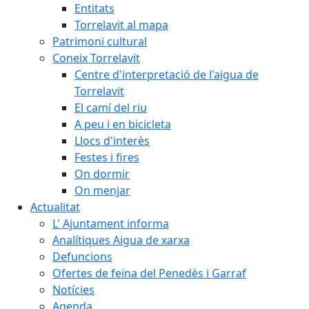
Entitats
Torrelavit al mapa
Patrimoni cultural
Coneix Torrelavit
Centre d'interpretació de l'aigua de
Torrelavit
El camí del riu
A peu i en bicicleta
Llocs d'interès
Festes i fires
On dormir
On menjar
Actualitat
L' Ajuntament informa
Analítiques Aigua de xarxa
Defuncions
Ofertes de feina del Penedès i Garraf
Notícies
Agenda