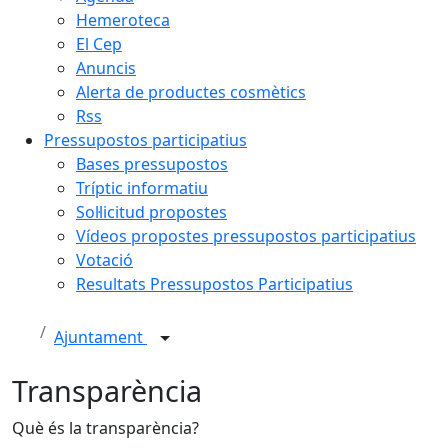
Hemeroteca
El Cep
Anuncis
Alerta de productes cosmètics
Rss
Pressupostos participatius
Bases pressupostos
Tríptic informatiu
Sol·licitud propostes
Vídeos propostes pressupostos participatius
Votació
Resultats Pressupostos Participatius
Ajuntament
Transparència
Què és la transparència?