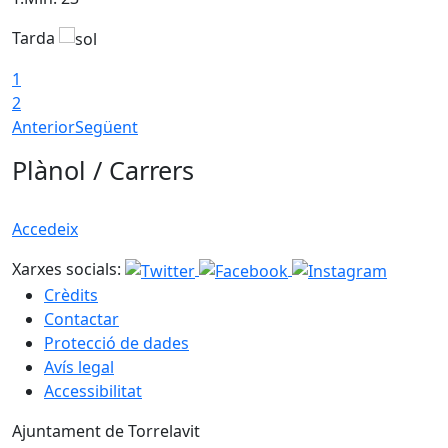
Tarda
T
1
2
Anterior
Següent
Plànol / Carrers
Accedeix
Xarxes socials:
Crèdits
Contactar
Protecció de dades
Avís legal
Accessibilitat
Ajuntament de Torrelavit