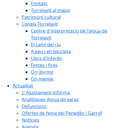
Entitats
Torrelavit al mapa
Patrimoni cultural
Coneix Torrelavit
Centre d'interpretació de l'aigua de
Torrelavit
El camí del riu
A peu i en bicicleta
Llocs d'interès
Festes i fires
On dormir
On menjar
Actualitat
L' Ajuntament informa
Analítiques Aigua de xarxa
Defuncions
Ofertes de feina del Penedès i Garraf
Notícies
Agenda