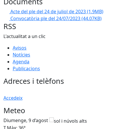
Documents
Acte del ple del 24 de juliol de 2023
(1.9MB)
Convocatòria ple del 24/07/2023
(44.07KB)
RSS
L'actualitat a un clic
Avisos
Notícies
Agenda
Publicacions
Adreces i telèfons
Accedeix
Meteo
Diumenge, 9 d’agost
D
T.Màx: 36°
T