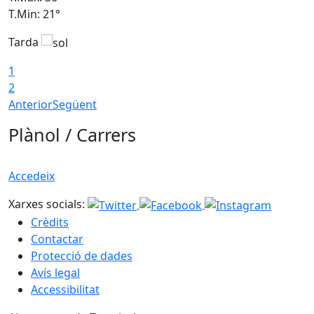
T.Min: 21°
T
Tarda
T
1
2
Anterior
Següent
Plànol / Carrers
Accedeix
Xarxes socials:
Crèdits
Contactar
Protecció de dades
Avís legal
Accessibilitat