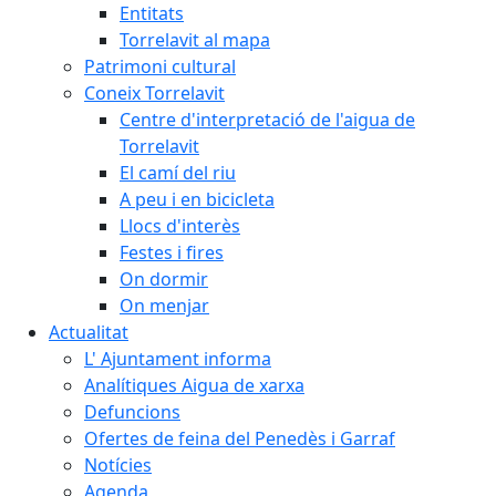
Entitats
Torrelavit al mapa
Patrimoni cultural
Coneix Torrelavit
Centre d'interpretació de l'aigua de
Torrelavit
El camí del riu
A peu i en bicicleta
Llocs d'interès
Festes i fires
On dormir
On menjar
Actualitat
L' Ajuntament informa
Analítiques Aigua de xarxa
Defuncions
Ofertes de feina del Penedès i Garraf
Notícies
Agenda