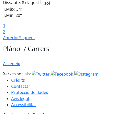
Dissabte, 8 d’agost
D
T.Màx: 34°
T
T.Min: 20°
T
1
2
Anterior
Següent
Plànol / Carrers
Accedeix
Xarxes socials:
Crèdits
Contactar
Protecció de dades
Avís legal
Accessibilitat