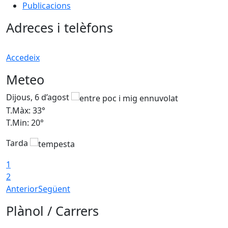
Publicacions
Adreces i telèfons
Accedeix
Meteo
Dijous, 6 d’agost
D
T.Màx: 33°
T
T.Min: 20°
T
Tarda
1
2
Anterior
Següent
Plànol / Carrers