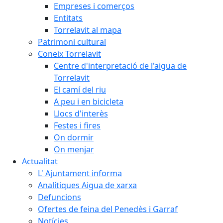
Empreses i comerços
Entitats
Torrelavit al mapa
Patrimoni cultural
Coneix Torrelavit
Centre d'interpretació de l'aigua de
Torrelavit
El camí del riu
A peu i en bicicleta
Llocs d'interès
Festes i fires
On dormir
On menjar
Actualitat
L' Ajuntament informa
Analítiques Aigua de xarxa
Defuncions
Ofertes de feina del Penedès i Garraf
Notícies