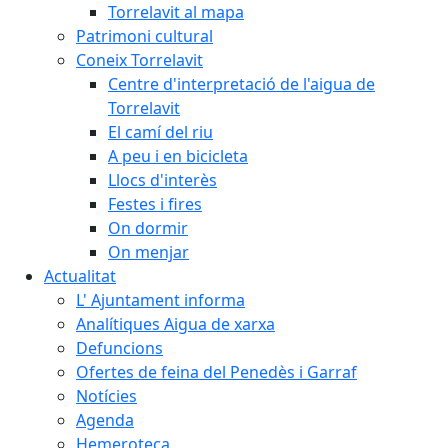
Torrelavit al mapa
Patrimoni cultural
Coneix Torrelavit
Centre d'interpretació de l'aigua de
Torrelavit
El camí del riu
A peu i en bicicleta
Llocs d'interès
Festes i fires
On dormir
On menjar
Actualitat
L' Ajuntament informa
Analítiques Aigua de xarxa
Defuncions
Ofertes de feina del Penedès i Garraf
Notícies
Agenda
Hemeroteca