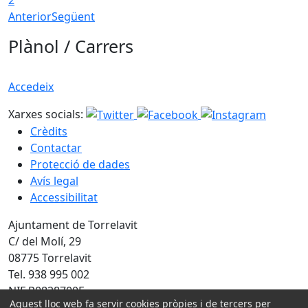
Anterior
Següent
Plànol / Carrers
Accedeix
Xarxes socials:
Crèdits
Contactar
Protecció de dades
Avís legal
Accessibilitat
Ajuntament de Torrelavit
C/ del Molí, 29
08775 Torrelavit
Tel. 938 995 002
NIF P0828700E
Aquest lloc web fa servir cookies pròpies i de tercers per