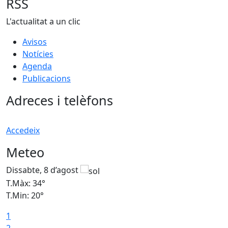
RSS
L'actualitat a un clic
Avisos
Notícies
Agenda
Publicacions
Adreces i telèfons
Accedeix
Meteo
Dissabte, 8 d’agost
D
T.Màx: 34°
T
T.Min: 20°
T
1
2