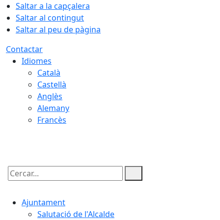
Saltar a la capçalera
Saltar al contingut
Saltar al peu de pàgina
Contactar
Idiomes
Català
Castellà
Anglès
Alemany
Francès
08.08.2026 | 11:33
Cercar:
Ajuntament
Salutació de l'Alcalde