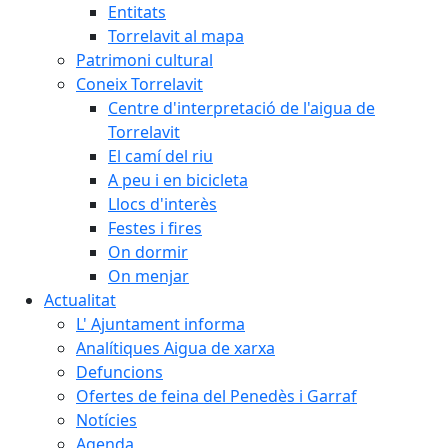
Entitats
Torrelavit al mapa
Patrimoni cultural
Coneix Torrelavit
Centre d'interpretació de l'aigua de
Torrelavit
El camí del riu
A peu i en bicicleta
Llocs d'interès
Festes i fires
On dormir
On menjar
Actualitat
L' Ajuntament informa
Analítiques Aigua de xarxa
Defuncions
Ofertes de feina del Penedès i Garraf
Notícies
Agenda