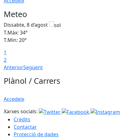
Accedeix
Meteo
Dissabte, 8 d’agost
D
T.Màx: 34°
T
T.Min: 20°
T
1
2
Anterior
Següent
Plànol / Carrers
Accedeix
Xarxes socials:
Crèdits
Contactar
Protecció de dades