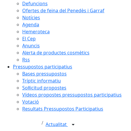
Defuncions
Ofertes de feina del Penedès i Garraf
Notícies
Agenda
Hemeroteca
El Cep
Anuncis
Alerta de productes cosmètics
Rss
Pressupostos participatius
Bases pressupostos
Tríptic informatiu
Sol·licitud propostes
Vídeos propostes pressupostos participatius
Votació
Resultats Pressupostos Participatius
Actualitat