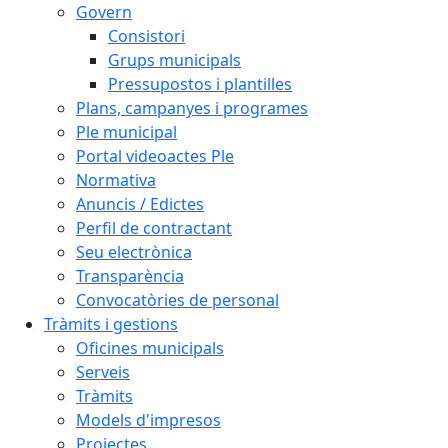
Govern
Consistori
Grups municipals
Pressupostos i plantilles
Plans, campanyes i programes
Ple municipal
Portal videoactes Ple
Normativa
Anuncis / Edictes
Perfil de contractant
Seu electrònica
Transparència
Convocatòries de personal
Tràmits i gestions
Oficines municipals
Serveis
Tràmits
Models d'impresos
Projectes