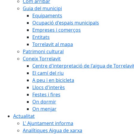
Com arribar
Guia del municipi
Equipaments
Ocupació d'espais municipals
Empreses i comerços
Entitats
Torrelavit al mapa
Patrimoni cultural
Coneix Torrelavit
Centre d'interpretació de l'aigua de Torrelavi
El camí del riu
A peu i en bicicleta
Llocs d'interès
Festes i fires
On dormir
On menjar
Actualitat
L' Ajuntament informa
Analítiques Aigua de xarxa