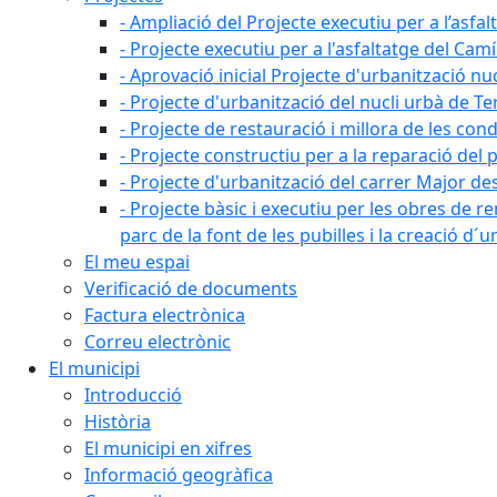
- Ampliació del Projecte executiu per a l’asfal
- Projecte executiu per a l'asfaltatge del Camí
- Aprovació inicial Projecte d'urbanització nu
- Projecte d'urbanització del nucli urbà de Te
- Projecte de restauració i millora de les con
- Projecte constructiu per a la reparació del 
- Projecte d'urbanització del carrer Major des 
- Projecte bàsic i executiu per les obres de re
parc de la font de les pubilles i la creació d
El meu espai
Verificació de documents
Factura electrònica
Correu electrònic
El municipi
Introducció
Història
El municipi en xifres
Informació geogràfica