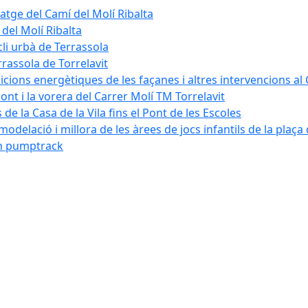
tatge del Camí del Molí Ribalta
 del Molí Ribalta
cli urbà de Terrassola
rrassola de Torrelavit
dicions energètiques de les façanes i altres intervencions al
pont i la vorera del Carrer Molí TM Torrelavit
de la Casa de la Vila fins el Pont de les Escoles
modelació i millora de les àrees de jocs infantils de la plaça
´un pumptrack