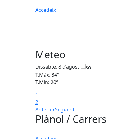
Accedeix
Meteo
Dissabte, 8 d’agost
T.Màx: 34°
T.Min: 20°
1
2
Anterior
Següent
Plànol / Carrers
Accedeix