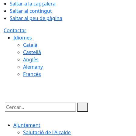
Saltar a la capçalera
Saltar al contingut
Saltar al peu de pàgina
Contactar
Idiomes
Català
Castellà
Anglès
Alemany
Francès
08.08.2026 | 04:19
Cercar:
Ajuntament
Salutació de l'Alcalde