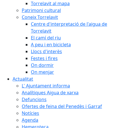
Torrelavit al mapa
Patrimoni cultural
Coneix Torrelavit
Centre d'interpretació de l'aigua de
Torrelavit
El camí del riu
A peu i en bicicleta
Llocs d'interès
Festes i fires
On dormir
On menjar
Actualitat
L' Ajuntament informa
Analítiques Aigua de xarxa
Defuncions
Ofertes de feina del Penedès i Garraf
Notícies
Agenda
Hemeroteca