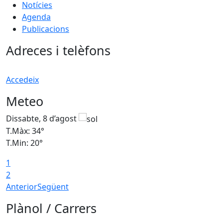
Notícies
Agenda
Publicacions
Adreces i telèfons
Accedeix
Meteo
Dissabte, 8 d’agost
D
T.Màx: 34°
T
T.Min: 20°
T
1
2
Anterior
Següent
Plànol / Carrers