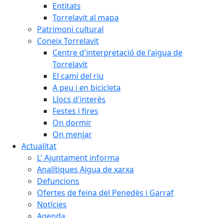
Entitats
Torrelavit al mapa
Patrimoni cultural
Coneix Torrelavit
Centre d'interpretació de l'aigua de
Torrelavit
El camí del riu
A peu i en bicicleta
Llocs d'interès
Festes i fires
On dormir
On menjar
Actualitat
L' Ajuntament informa
Analítiques Aigua de xarxa
Defuncions
Ofertes de feina del Penedès i Garraf
Notícies
Agenda