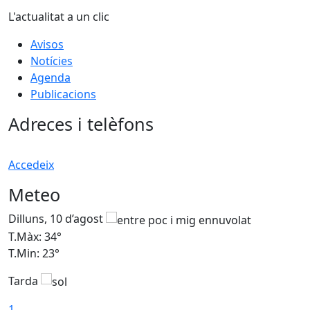
L'actualitat a un clic
Avisos
Notícies
Agenda
Publicacions
Adreces i telèfons
Accedeix
Meteo
Dilluns, 10 d’agost
D
T.Màx: 34°
T
T.Min: 23°
T
Tarda
T
1