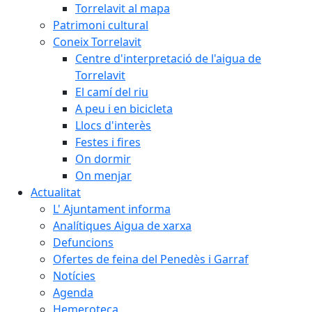
Torrelavit al mapa
Patrimoni cultural
Coneix Torrelavit
Centre d'interpretació de l'aigua de
Torrelavit
El camí del riu
A peu i en bicicleta
Llocs d'interès
Festes i fires
On dormir
On menjar
Actualitat
L' Ajuntament informa
Analítiques Aigua de xarxa
Defuncions
Ofertes de feina del Penedès i Garraf
Notícies
Agenda
Hemeroteca