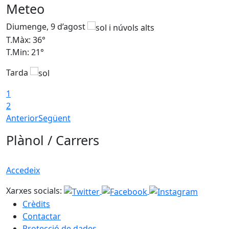
Meteo
Diumenge, 9 d’agost
D
T.Màx: 36°
T
T.Min: 21°
T
Tarda
T
1
2
Anterior
Següent
Plànol / Carrers
Accedeix
Xarxes socials:
Crèdits
Contactar
Protecció de dades