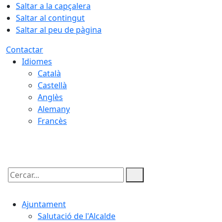
Saltar a la capçalera
Saltar al contingut
Saltar al peu de pàgina
Contactar
Idiomes
Català
Castellà
Anglès
Alemany
Francès
09.08.2026 | 12:44
Cercar:
Ajuntament
Salutació de l'Alcalde