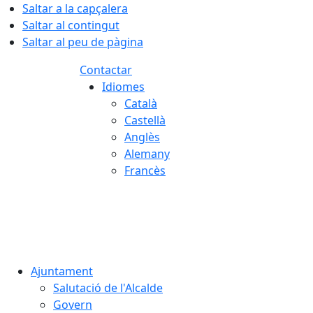
Saltar a la capçalera
Saltar al contingut
Saltar al peu de pàgina
Contactar
Idiomes
Català
Castellà
Anglès
Alemany
Francès
06.08.2026 | 21:55
Ajuntament
Salutació de l'Alcalde
Govern