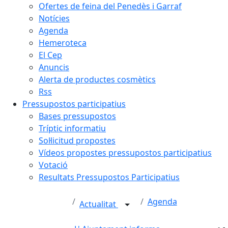
Ofertes de feina del Penedès i Garraf
Notícies
Agenda
Hemeroteca
El Cep
Anuncis
Alerta de productes cosmètics
Rss
Pressupostos participatius
Bases pressupostos
Tríptic informatiu
Sol·licitud propostes
Vídeos propostes pressupostos participatius
Votació
Resultats Pressupostos Participatius
Agenda
Actualitat