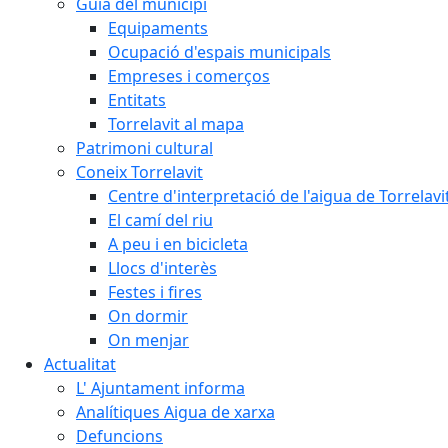
Guia del municipi
Equipaments
Ocupació d'espais municipals
Empreses i comerços
Entitats
Torrelavit al mapa
Patrimoni cultural
Coneix Torrelavit
Centre d'interpretació de l'aigua de Torrelavi
El camí del riu
A peu i en bicicleta
Llocs d'interès
Festes i fires
On dormir
On menjar
Actualitat
L' Ajuntament informa
Analítiques Aigua de xarxa
Defuncions