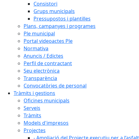
Consistori
Grups municipals
Pressupostos i plantilles
Plans, campanyes i programes
Ple municipal
Portal videoactes Ple
Normativa
Anuncis / Edictes
Perfil de contractant
Seu electrònica
Transparència
Convocatòries de personal
Tràmits i gestions
Oficines municipals
Serveis
Tràmits
Models d'impresos
Projectes
- Ampliació del Projecte executiu per a l’asfal