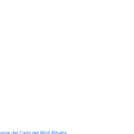
tatge del Camí del Molí Ribalta