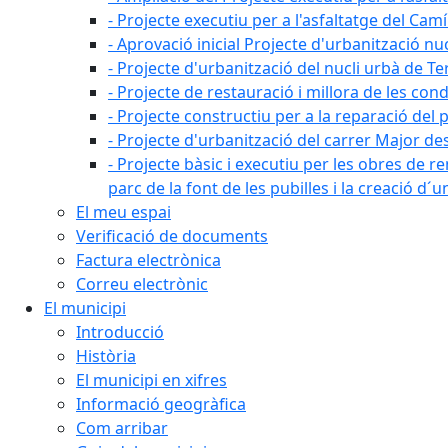
- Projecte executiu per a l'asfaltatge del Camí
- Aprovació inicial Projecte d'urbanització nu
- Projecte d'urbanització del nucli urbà de Te
- Projecte de restauració i millora de les con
- Projecte constructiu per a la reparació del 
- Projecte d'urbanització del carrer Major des 
- Projecte bàsic i executiu per les obres de re
parc de la font de les pubilles i la creació d
El meu espai
Verificació de documents
Factura electrònica
Correu electrònic
El municipi
Introducció
Història
El municipi en xifres
Informació geogràfica
Com arribar