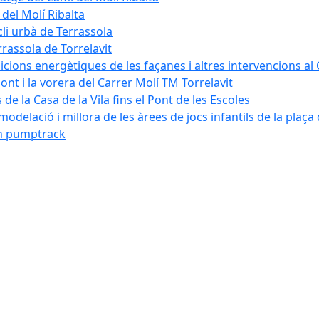
 del Molí Ribalta
cli urbà de Terrassola
rrassola de Torrelavit
dicions energètiques de les façanes i altres intervencions al
pont i la vorera del Carrer Molí TM Torrelavit
de la Casa de la Vila fins el Pont de les Escoles
modelació i millora de les àrees de jocs infantils de la plaça
´un pumptrack