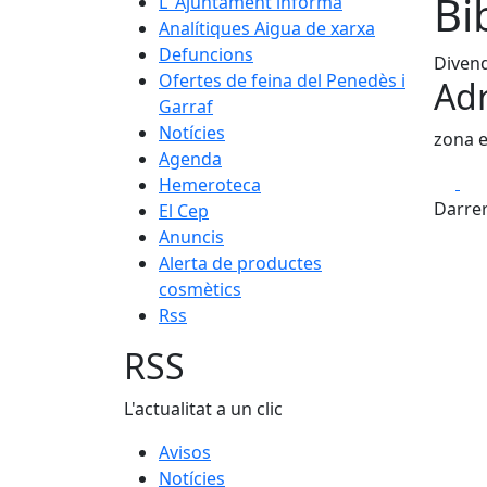
Bi
L' Ajuntament informa
Analítiques Aigua de xarxa
Defuncions
Divend
Ofertes de feina del Penedès i
Adr
Garraf
Notícies
zona e
Agenda
Fa
Hemeroteca
Darrer
El Cep
Anuncis
Alerta de productes
cosmètics
Rss
RSS
L'actualitat a un clic
Avisos
Notícies