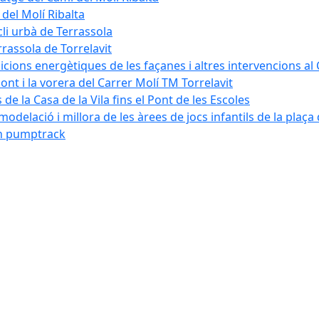
 del Molí Ribalta
cli urbà de Terrassola
rrassola de Torrelavit
dicions energètiques de les façanes i altres intervencions al
pont i la vorera del Carrer Molí TM Torrelavit
de la Casa de la Vila fins el Pont de les Escoles
modelació i millora de les àrees de jocs infantils de la plaça
´un pumptrack