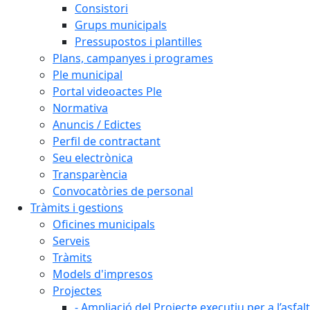
Consistori
Grups municipals
Pressupostos i plantilles
Plans, campanyes i programes
Ple municipal
Portal videoactes Ple
Normativa
Anuncis / Edictes
Perfil de contractant
Seu electrònica
Transparència
Convocatòries de personal
Tràmits i gestions
Oficines municipals
Serveis
Tràmits
Models d'impresos
Projectes
- Ampliació del Projecte executiu per a l’asfal