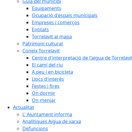
Guia del municipi
Equipaments
Ocupació d'espais municipals
Empreses i comerços
Entitats
Torrelavit al mapa
Patrimoni cultural
Coneix Torrelavit
Centre d'interpretació de l'aigua de Torrelavi
El camí del riu
A peu i en bicicleta
Llocs d'interès
Festes i fires
On dormir
On menjar
Actualitat
L' Ajuntament informa
Analítiques Aigua de xarxa
Defuncions