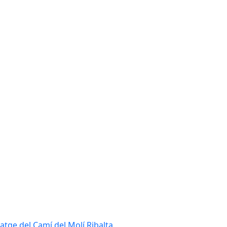
tatge del Camí del Molí Ribalta