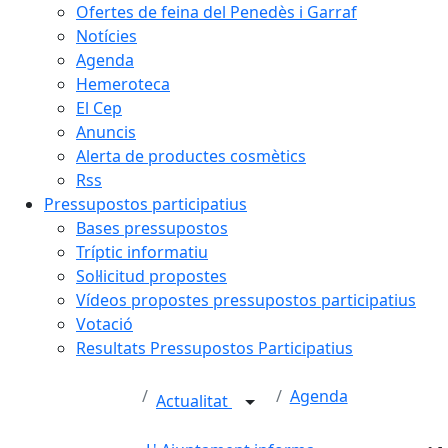
Ofertes de feina del Penedès i Garraf
Notícies
Agenda
Hemeroteca
El Cep
Anuncis
Alerta de productes cosmètics
Rss
Pressupostos participatius
Bases pressupostos
Tríptic informatiu
Sol·licitud propostes
Vídeos propostes pressupostos participatius
Votació
Resultats Pressupostos Participatius
Agenda
Actualitat