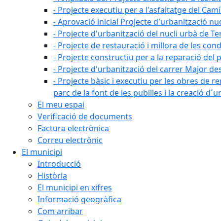
- Projecte executiu per a l'asfaltatge del Camí
- Aprovació inicial Projecte d'urbanització nu
- Projecte d'urbanització del nucli urbà de Te
- Projecte de restauració i millora de les con
- Projecte constructiu per a la reparació del 
- Projecte d'urbanització del carrer Major des 
- Projecte bàsic i executiu per les obres de re
parc de la font de les pubilles i la creació d
El meu espai
Verificació de documents
Factura electrònica
Correu electrònic
El municipi
Introducció
Història
El municipi en xifres
Informació geogràfica
Com arribar