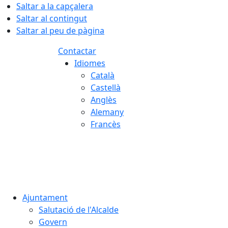
Saltar a la capçalera
Saltar al contingut
Saltar al peu de pàgina
Contactar
Idiomes
Català
Castellà
Anglès
Alemany
Francès
07.08.2026 | 13:39
Ajuntament
Salutació de l'Alcalde
Govern