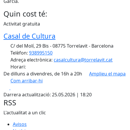
Garcia.
Quin cost té:
Activitat gratuïta
Casal de Cultura
C/ del Molí, 29 Bis - 08775 Torrelavit - Barcelona
Telèfon:
938995150
Adreça electrònica:
casalcultura@torrelavit.cat
Horari:
De dilluns a divendres, de 16h a 20h
Amplieu el mapa
Com arribar-hi
Leaflet
| ©
OpenStreetMap
contributors
Facebook
X
+
Darrera actualització: 25.05.2026 | 18:20
−
RSS
L'actualitat a un clic
Avisos