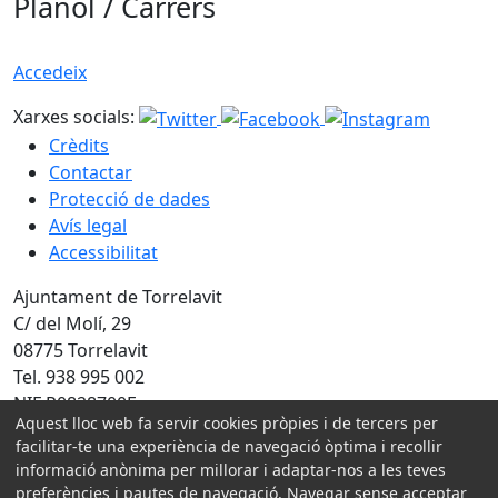
Plànol / Carrers
Accedeix
Xarxes socials:
Crèdits
Contactar
Protecció de dades
Avís legal
Accessibilitat
Ajuntament de Torrelavit
C/ del Molí, 29
08775 Torrelavit
Tel. 938 995 002
NIF P0828700E
Aquest lloc web fa servir cookies pròpies i de tercers per
facilitar-te una experiència de navegació òptima i recollir
Amb la col·laboració de:
informació anònima per millorar i adaptar-nos a les teves
preferències i pautes de navegació. Navegar sense acceptar