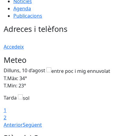
Notícies
Agenda
Publicacions
Adreces i telèfons
Accedeix
Meteo
Dilluns, 10 d’agost
D
T.Màx: 34°
T
T.Min: 23°
T
Tarda
T
1
2
Anterior
Següent