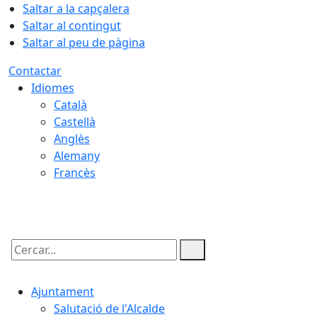
Saltar a la capçalera
Saltar al contingut
Saltar al peu de pàgina
Contactar
Idiomes
Català
Castellà
Anglès
Alemany
Francès
10.08.2026 | 07:27
Cercar:
Ajuntament
Salutació de l'Alcalde