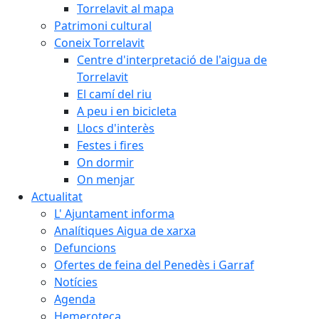
Torrelavit al mapa
Patrimoni cultural
Coneix Torrelavit
Centre d'interpretació de l'aigua de
Torrelavit
El camí del riu
A peu i en bicicleta
Llocs d'interès
Festes i fires
On dormir
On menjar
Actualitat
L' Ajuntament informa
Analítiques Aigua de xarxa
Defuncions
Ofertes de feina del Penedès i Garraf
Notícies
Agenda
Hemeroteca