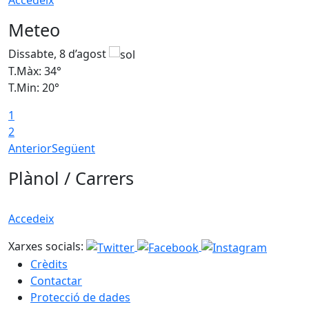
Meteo
Dissabte, 8 d’agost
D
T.Màx: 34°
T
T.Min: 20°
T
1
2
Anterior
Següent
Plànol / Carrers
Accedeix
Xarxes socials:
Crèdits
Contactar
Protecció de dades