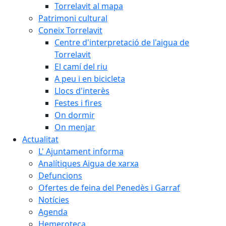
Torrelavit al mapa
Patrimoni cultural
Coneix Torrelavit
Centre d'interpretació de l'aigua de
Torrelavit
El camí del riu
A peu i en bicicleta
Llocs d'interès
Festes i fires
On dormir
On menjar
Actualitat
L' Ajuntament informa
Analítiques Aigua de xarxa
Defuncions
Ofertes de feina del Penedès i Garraf
Notícies
Agenda
Hemeroteca