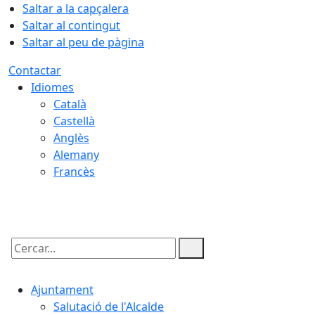
Saltar a la capçalera
Saltar al contingut
Saltar al peu de pàgina
Contactar
Idiomes
Català
Castellà
Anglès
Alemany
Francès
07.08.2026 | 17:54
Cercar:
Ajuntament
Salutació de l'Alcalde