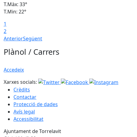
T.Màx: 33°
T
T.Min: 22°
T
1
2
Anterior
Següent
Plànol / Carrers
Accedeix
Xarxes socials:
Crèdits
Contactar
Protecció de dades
Avís legal
Accessibilitat
Ajuntament de Torrelavit