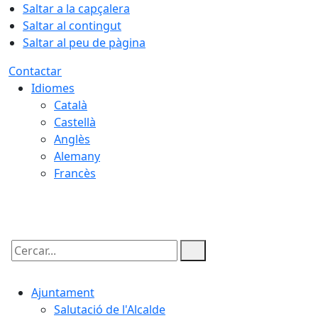
Saltar a la capçalera
Saltar al contingut
Saltar al peu de pàgina
Contactar
Idiomes
Català
Castellà
Anglès
Alemany
Francès
07.08.2026 | 03:34
Cercar:
Ajuntament
Salutació de l'Alcalde