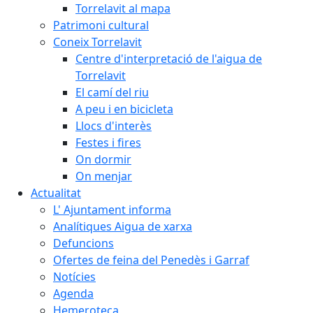
Torrelavit al mapa
Patrimoni cultural
Coneix Torrelavit
Centre d'interpretació de l'aigua de
Torrelavit
El camí del riu
A peu i en bicicleta
Llocs d'interès
Festes i fires
On dormir
On menjar
Actualitat
L' Ajuntament informa
Analítiques Aigua de xarxa
Defuncions
Ofertes de feina del Penedès i Garraf
Notícies
Agenda
Hemeroteca