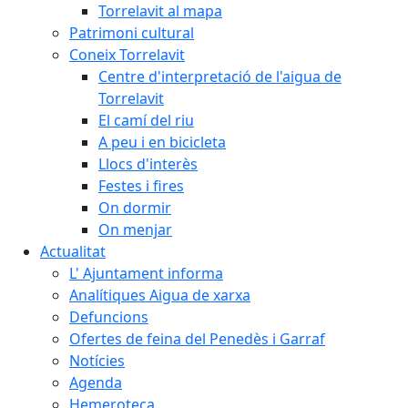
Torrelavit al mapa
Patrimoni cultural
Coneix Torrelavit
Centre d'interpretació de l'aigua de
Torrelavit
El camí del riu
A peu i en bicicleta
Llocs d'interès
Festes i fires
On dormir
On menjar
Actualitat
L' Ajuntament informa
Analítiques Aigua de xarxa
Defuncions
Ofertes de feina del Penedès i Garraf
Notícies
Agenda
Hemeroteca