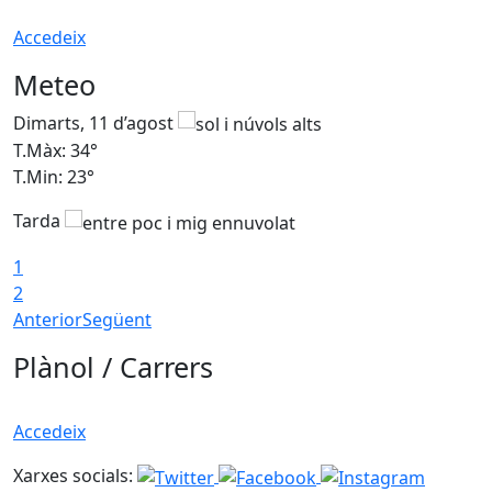
Accedeix
Meteo
Dimarts, 11 d’agost
D
T.Màx: 34°
T
T.Min: 23°
T
Tarda
1
2
Anterior
Següent
Plànol / Carrers
Accedeix
Xarxes socials: