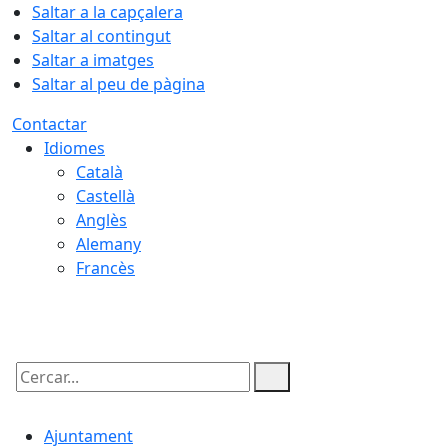
Saltar a la capçalera
Saltar al contingut
Saltar a imatges
Saltar al peu de pàgina
Contactar
Idiomes
Català
Castellà
Anglès
Alemany
Francès
07.08.2026 | 18:45
Cercar:
Ajuntament