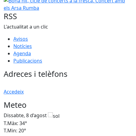
Bona nit, cicle de concerts a la fresca. Concert amb els 
RSS
L'actualitat a un clic
Avisos
Notícies
Agenda
Publicacions
Adreces i telèfons
Accedeix
Meteo
Dissabte, 8 d’agost
D
T.Màx: 34°
T
T.Min: 20°
T