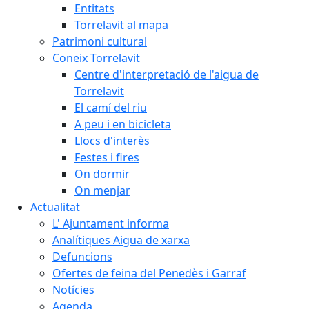
Entitats
Torrelavit al mapa
Patrimoni cultural
Coneix Torrelavit
Centre d'interpretació de l'aigua de
Torrelavit
El camí del riu
A peu i en bicicleta
Llocs d'interès
Festes i fires
On dormir
On menjar
Actualitat
L' Ajuntament informa
Analítiques Aigua de xarxa
Defuncions
Ofertes de feina del Penedès i Garraf
Notícies
Agenda