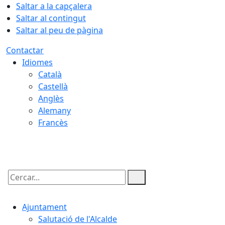
Saltar a la capçalera
Saltar al contingut
Saltar al peu de pàgina
Contactar
Idiomes
Català
Castellà
Anglès
Alemany
Francès
09.08.2026 | 10:18
Cercar:
Ajuntament
Salutació de l'Alcalde