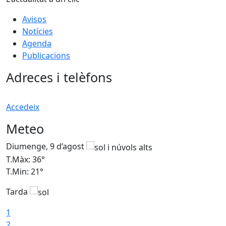
Avisos
Notícies
Agenda
Publicacions
Adreces i telèfons
Accedeix
Meteo
Diumenge, 9 d’agost
D
T.Màx: 36°
T
T.Min: 21°
T
Tarda
T
1
2