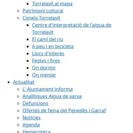
Torrelavit al mapa
Patrimoni cultural
Coneix Torrelavit
Centre d'interpretació de l'aigua de
Torrelavit
El camí del riu
A peu i en bicicleta
Llocs d'interès
Festes i fires
On dormir
On menjar
Actualitat
L' Ajuntament informa
Analítiques Aigua de xarxa
Defuncions
Ofertes de feina del Penedès i Garraf
Notícies
Agenda
Hemeroteca