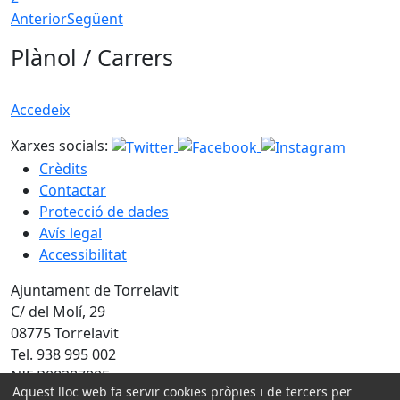
Anterior
Següent
Plànol / Carrers
Accedeix
Xarxes socials:
Crèdits
Contactar
Protecció de dades
Avís legal
Accessibilitat
Ajuntament de Torrelavit
C/ del Molí, 29
08775 Torrelavit
Tel. 938 995 002
NIF P0828700E
Aquest lloc web fa servir cookies pròpies i de tercers per