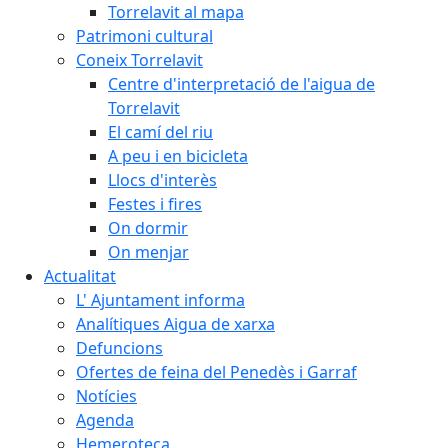
Torrelavit al mapa
Patrimoni cultural
Coneix Torrelavit
Centre d'interpretació de l'aigua de
Torrelavit
El camí del riu
A peu i en bicicleta
Llocs d'interès
Festes i fires
On dormir
On menjar
Actualitat
L' Ajuntament informa
Analítiques Aigua de xarxa
Defuncions
Ofertes de feina del Penedès i Garraf
Notícies
Agenda
Hemeroteca