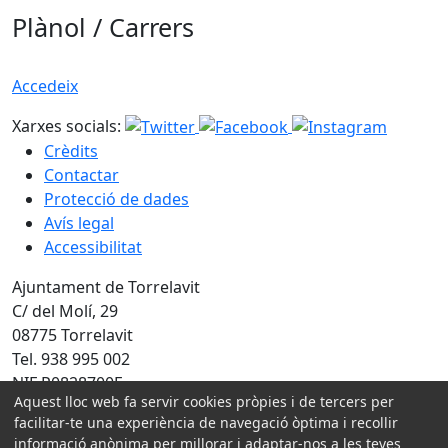
Plànol / Carrers
Accedeix
Xarxes socials:
Crèdits
Contactar
Protecció de dades
Avís legal
Accessibilitat
Ajuntament de Torrelavit
C/ del Molí, 29
08775 Torrelavit
Tel. 938 995 002
NIF P0828700E
Aquest lloc web fa servir cookies pròpies i de tercers per
Amb la col·laboració de:
facilitar-te una experiència de navegació òptima i recollir
informació anònima per millorar i adaptar-nos a les teves