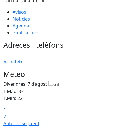
L'actualitat a un clic
Avisos
Notícies
Agenda
Publicacions
Adreces i telèfons
Accedeix
Meteo
Divendres, 7 d’agost
D
T.Màx: 33°
T
T.Min: 22°
T
1
2
Anterior
Següent