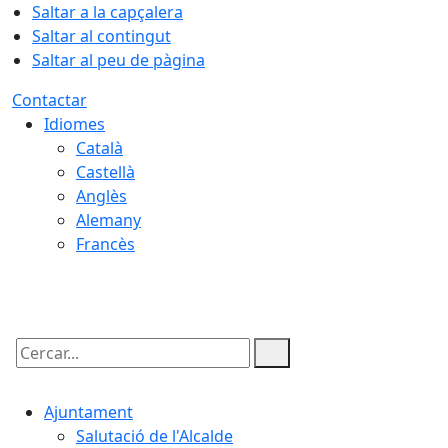
Saltar a la capçalera
Saltar al contingut
Saltar al peu de pàgina
Contactar
Idiomes
Català
Castellà
Anglès
Alemany
Francès
07.08.2026 | 12:06
Cercar:
Ajuntament
Salutació de l'Alcalde