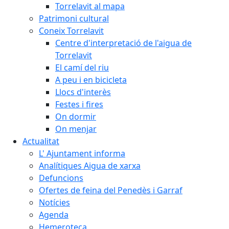
Torrelavit al mapa
Patrimoni cultural
Coneix Torrelavit
Centre d'interpretació de l'aigua de
Torrelavit
El camí del riu
A peu i en bicicleta
Llocs d'interès
Festes i fires
On dormir
On menjar
Actualitat
L' Ajuntament informa
Analítiques Aigua de xarxa
Defuncions
Ofertes de feina del Penedès i Garraf
Notícies
Agenda
Hemeroteca