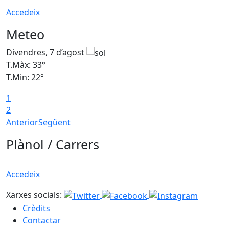
Accedeix
Meteo
Divendres, 7 d’agost
D
T.Màx: 33°
T
T.Min: 22°
T
1
2
Anterior
Següent
Plànol / Carrers
Accedeix
Xarxes socials:
Crèdits
Contactar