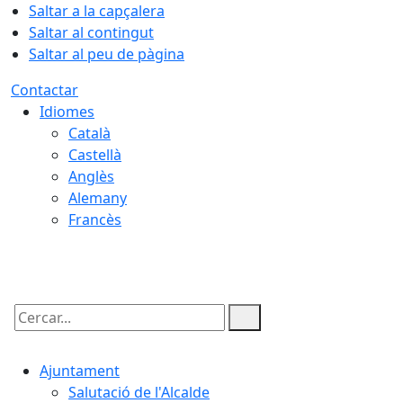
Saltar a la capçalera
Saltar al contingut
Saltar al peu de pàgina
Contactar
Idiomes
Català
Castellà
Anglès
Alemany
Francès
07.08.2026 | 09:47
Cercar:
Ajuntament
Salutació de l'Alcalde