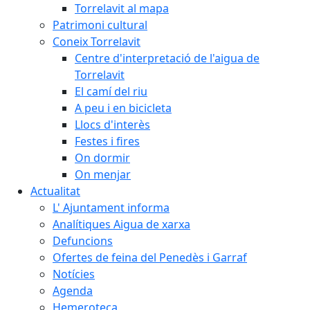
Torrelavit al mapa
Patrimoni cultural
Coneix Torrelavit
Centre d'interpretació de l'aigua de
Torrelavit
El camí del riu
A peu i en bicicleta
Llocs d'interès
Festes i fires
On dormir
On menjar
Actualitat
L' Ajuntament informa
Analítiques Aigua de xarxa
Defuncions
Ofertes de feina del Penedès i Garraf
Notícies
Agenda
Hemeroteca