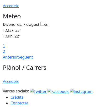
Accedeix
Meteo
Divendres, 7 d’agost
D
T.Màx: 33°
T
T.Min: 22°
T
1
2
Anterior
Següent
Plànol / Carrers
Accedeix
Xarxes socials:
Crèdits
Contactar