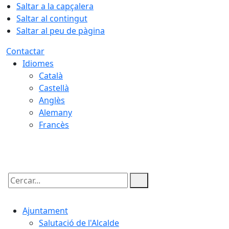
Saltar a la capçalera
Saltar al contingut
Saltar al peu de pàgina
Contactar
Idiomes
Català
Castellà
Anglès
Alemany
Francès
07.08.2026 | 02:09
Cercar:
Ajuntament
Salutació de l'Alcalde