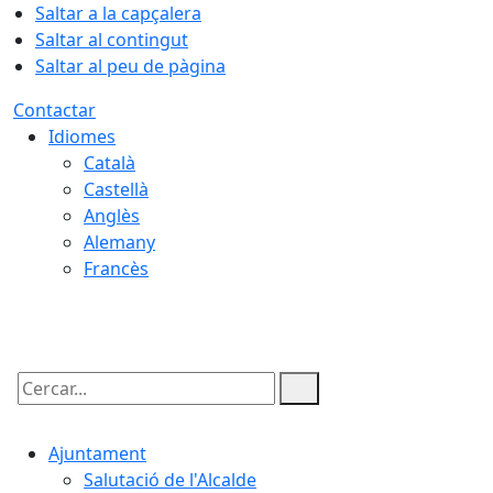
Saltar a la capçalera
Saltar al contingut
Saltar al peu de pàgina
Contactar
Idiomes
Català
Castellà
Anglès
Alemany
Francès
09.08.2026 | 13:02
Cercar:
Ajuntament
Salutació de l'Alcalde