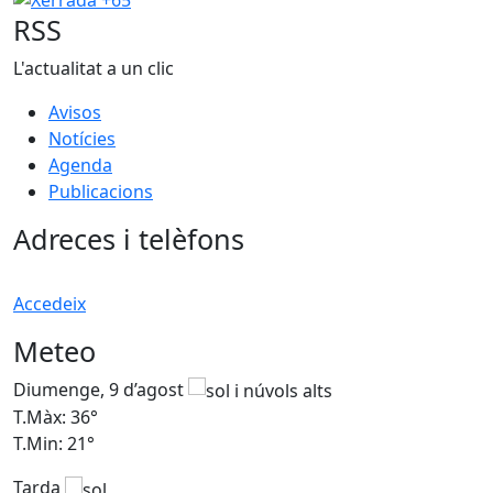
RSS
L'actualitat a un clic
Avisos
Notícies
Agenda
Publicacions
Adreces i telèfons
Accedeix
Meteo
Diumenge, 9 d’agost
D
T.Màx: 36°
T
T.Min: 21°
T
Tarda
T