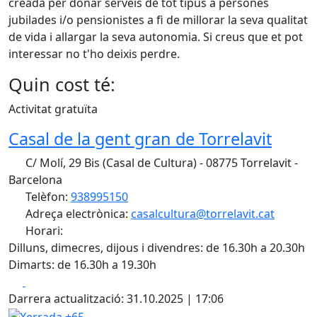
creada per donar serveis de tot tipus a persones
jubilades i/o pensionistes a fi de millorar la seva qualitat
de vida i allargar la seva autonomia. Si creus que et pot
interessar no t'ho deixis perdre.
Quin cost té:
Activitat gratuïta
Casal de la gent gran de Torrelavit
C/ Molí, 29 Bis (Casal de Cultura) - 08775 Torrelavit -
Barcelona
Telèfon:
938995150
Adreça electrònica:
casalcultura@torrelavit.cat
Horari:
Dilluns, dimecres, dijous i divendres: de 16.30h a 20.30h
Dimarts: de 16.30h a 19.30h
Facebook
X
Darrera actualització: 31.10.2025 | 17:06
Xerrada +65