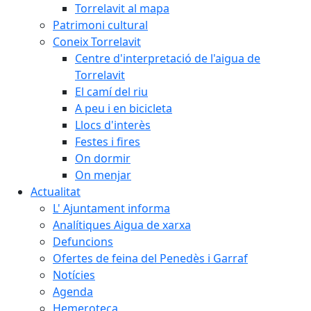
Torrelavit al mapa
Patrimoni cultural
Coneix Torrelavit
Centre d'interpretació de l'aigua de
Torrelavit
El camí del riu
A peu i en bicicleta
Llocs d'interès
Festes i fires
On dormir
On menjar
Actualitat
L' Ajuntament informa
Analítiques Aigua de xarxa
Defuncions
Ofertes de feina del Penedès i Garraf
Notícies
Agenda
Hemeroteca