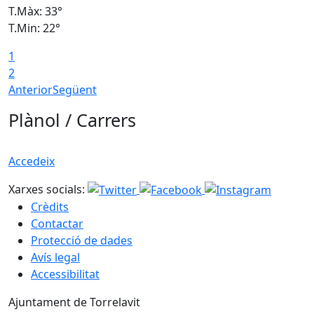
T.Màx: 33°
T
T.Min: 22°
T
1
2
Anterior
Següent
Plànol / Carrers
Accedeix
Xarxes socials:
Crèdits
Contactar
Protecció de dades
Avís legal
Accessibilitat
Ajuntament de Torrelavit