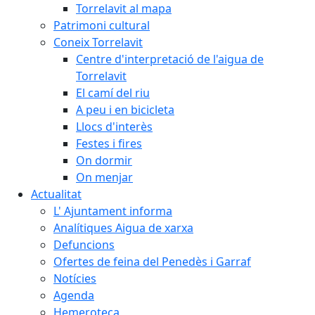
Torrelavit al mapa
Patrimoni cultural
Coneix Torrelavit
Centre d'interpretació de l'aigua de
Torrelavit
El camí del riu
A peu i en bicicleta
Llocs d'interès
Festes i fires
On dormir
On menjar
Actualitat
L' Ajuntament informa
Analítiques Aigua de xarxa
Defuncions
Ofertes de feina del Penedès i Garraf
Notícies
Agenda
Hemeroteca