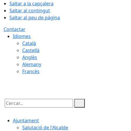
Saltar a la capçalera
Saltar al contingut
Saltar al peu de pàgina
Contactar
Idiomes
Català
Castellà
Anglès
Alemany
Francès
07.08.2026 | 06:24
Cercar:
Ajuntament
Salutació de l'Alcalde