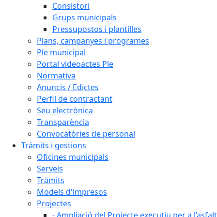
Consistori
Grups municipals
Pressupostos i plantilles
Plans, campanyes i programes
Ple municipal
Portal videoactes Ple
Normativa
Anuncis / Edictes
Perfil de contractant
Seu electrònica
Transparència
Convocatòries de personal
Tràmits i gestions
Oficines municipals
Serveis
Tràmits
Models d'impresos
Projectes
- Ampliació del Projecte executiu per a l’asfal