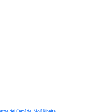
tatge del Camí del Molí Ribalta