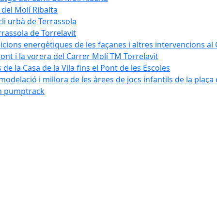
 del Molí Ribalta
cli urbà de Terrassola
rrassola de Torrelavit
dicions energètiques de les façanes i altres intervencions al
pont i la vorera del Carrer Molí TM Torrelavit
de la Casa de la Vila fins el Pont de les Escoles
modelació i millora de les àrees de jocs infantils de la plaça
´un pumptrack