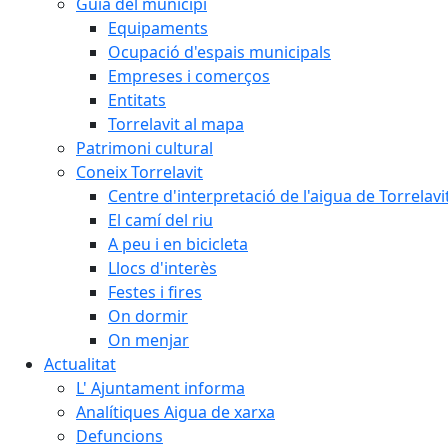
Guia del municipi
Equipaments
Ocupació d'espais municipals
Empreses i comerços
Entitats
Torrelavit al mapa
Patrimoni cultural
Coneix Torrelavit
Centre d'interpretació de l'aigua de Torrelavi
El camí del riu
A peu i en bicicleta
Llocs d'interès
Festes i fires
On dormir
On menjar
Actualitat
L' Ajuntament informa
Analítiques Aigua de xarxa
Defuncions