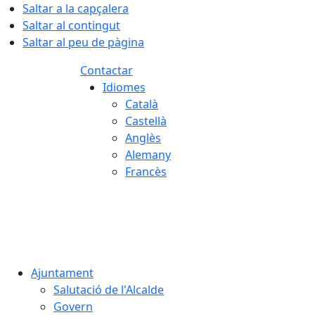
Saltar a la capçalera
Saltar al contingut
Saltar al peu de pàgina
Contactar
Idiomes
Català
Castellà
Anglès
Alemany
Francès
07.08.2026 | 08:22
Ajuntament
Salutació de l'Alcalde
Govern