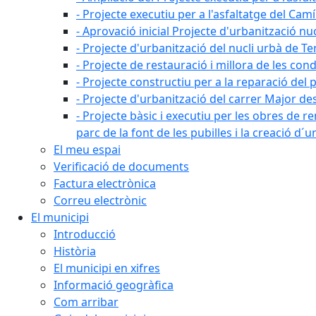
- Projecte executiu per a l'asfaltatge del Camí
- Aprovació inicial Projecte d'urbanització nu
- Projecte d'urbanització del nucli urbà de Te
- Projecte de restauració i millora de les con
- Projecte constructiu per a la reparació del 
- Projecte d'urbanització del carrer Major des 
- Projecte bàsic i executiu per les obres de re
parc de la font de les pubilles i la creació d
El meu espai
Verificació de documents
Factura electrònica
Correu electrònic
El municipi
Introducció
Història
El municipi en xifres
Informació geogràfica
Com arribar