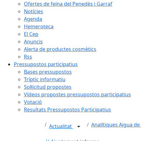
Ofertes de feina del Penedès i Garraf
Notícies
Agenda
Hemeroteca
El Cep
Anuncis
Alerta de productes cosmètics
Rss
Pressupostos participatius
Bases pressupostos
Tríptic informatiu
Sol·licitud propostes
Vídeos propostes pressupostos participatius
Votació
Resultats Pressupostos Participatius
Analítiques Aigua de
Actualitat