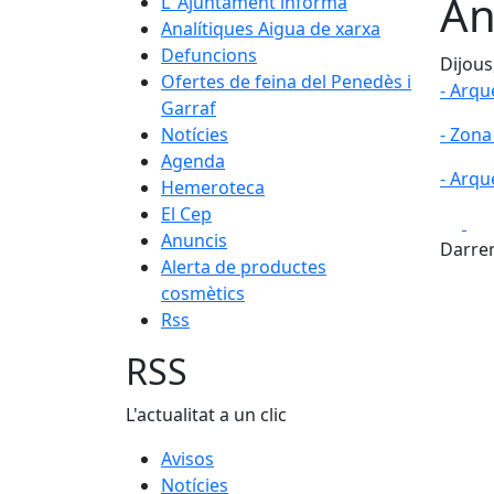
An
L' Ajuntament informa
Analítiques Aigua de xarxa
Defuncions
Dijous
Ofertes de feina del Penedès i
- Arqu
Garraf
Notícies
- Zona
Agenda
- Arqu
Hemeroteca
El Cep
Fa
Anuncis
Darrer
Alerta de productes
cosmètics
Rss
RSS
L'actualitat a un clic
Avisos
Notícies