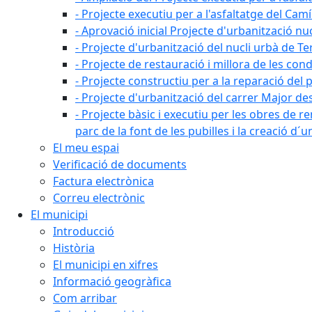
- Projecte executiu per a l'asfaltatge del Camí
- Aprovació inicial Projecte d'urbanització nu
- Projecte d'urbanització del nucli urbà de Te
- Projecte de restauració i millora de les con
- Projecte constructiu per a la reparació del 
- Projecte d'urbanització del carrer Major des 
- Projecte bàsic i executiu per les obres de re
parc de la font de les pubilles i la creació d
El meu espai
Verificació de documents
Factura electrònica
Correu electrònic
El municipi
Introducció
Història
El municipi en xifres
Informació geogràfica
Com arribar