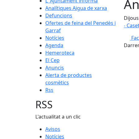
An
L' Ajuntament informa
Analítiques Aigua de xarxa
Defuncions
Dijous
Ofertes de feina del Penedès i
- Case
Garraf
Notícies
Fa
Agenda
Darrer
Hemeroteca
El Cep
Anuncis
Alerta de productes
cosmètics
Rss
RSS
L'actualitat a un clic
Avisos
Notícies