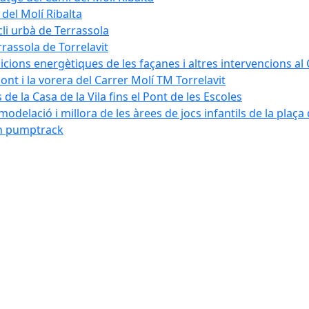
 del Molí Ribalta
cli urbà de Terrassola
rrassola de Torrelavit
dicions energètiques de les façanes i altres intervencions al
pont i la vorera del Carrer Molí TM Torrelavit
de la Casa de la Vila fins el Pont de les Escoles
modelació i millora de les àrees de jocs infantils de la plaça
´un pumptrack