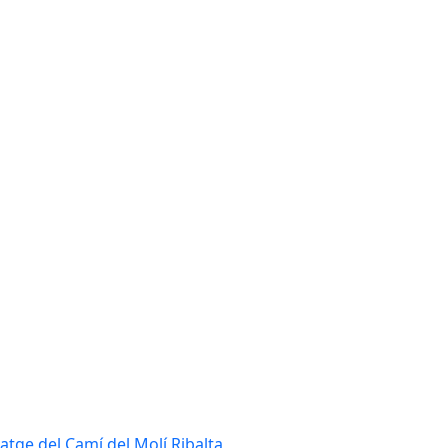
tatge del Camí del Molí Ribalta