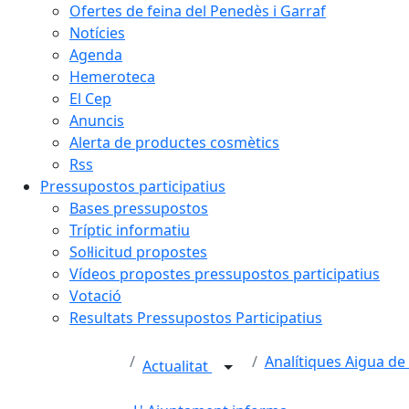
Ofertes de feina del Penedès i Garraf
Notícies
Agenda
Hemeroteca
El Cep
Anuncis
Alerta de productes cosmètics
Rss
Pressupostos participatius
Bases pressupostos
Tríptic informatiu
Sol·licitud propostes
Vídeos propostes pressupostos participatius
Votació
Resultats Pressupostos Participatius
Analítiques Aigua de
Actualitat