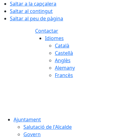
Saltar a la capçalera
Saltar al contingut
Saltar al peu de pàgina
Contactar
Idiomes
Català
Castellà
Anglès
Alemany
Francès
06.08.2026 | 00:07
Ajuntament
Salutació de l'Alcalde
Govern