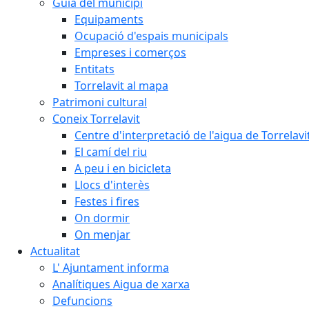
Guia del municipi
Equipaments
Ocupació d'espais municipals
Empreses i comerços
Entitats
Torrelavit al mapa
Patrimoni cultural
Coneix Torrelavit
Centre d'interpretació de l'aigua de Torrelavi
El camí del riu
A peu i en bicicleta
Llocs d'interès
Festes i fires
On dormir
On menjar
Actualitat
L' Ajuntament informa
Analítiques Aigua de xarxa
Defuncions