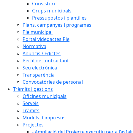
Consistori
Grups municipals
Pressupostos i plantilles
Plans, campanyes i programes
Ple municipal
Portal videoactes Ple
Normativa
Anuncis / Edictes
Perfil de contractant
Seu electrònica
Transparència
Convocatòries de personal
Tràmits i gestions
Oficines municipals
Serveis
Tràmits
Models d'impresos
Projectes
- Ampliació del Projecte executiu per a l’asfal