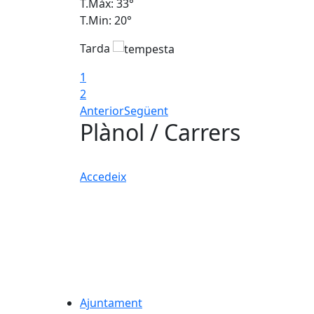
T.Màx: 33°
T.Min: 20°
Tarda
1
2
Anterior
Següent
Plànol / Carrers
Accedeix
Ajuntament