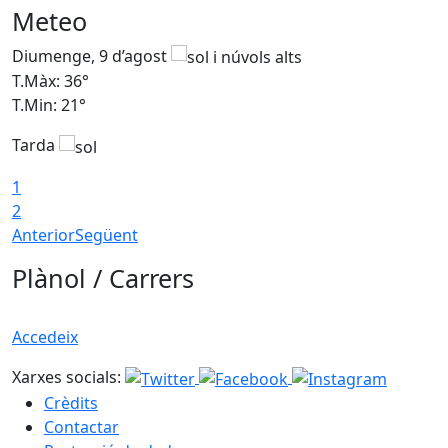
Meteo
Diumenge, 9 d’agost
D
T.Màx: 36°
T
T.Min: 21°
T
Tarda
T
1
2
Anterior
Següent
Plànol / Carrers
Accedeix
Xarxes socials:
Crèdits
Contactar