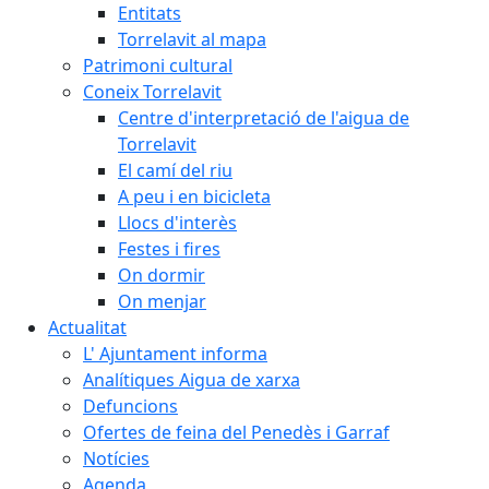
Entitats
Torrelavit al mapa
Patrimoni cultural
Coneix Torrelavit
Centre d'interpretació de l'aigua de
Torrelavit
El camí del riu
A peu i en bicicleta
Llocs d'interès
Festes i fires
On dormir
On menjar
Actualitat
L' Ajuntament informa
Analítiques Aigua de xarxa
Defuncions
Ofertes de feina del Penedès i Garraf
Notícies
Agenda