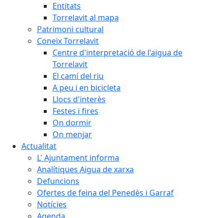
Entitats
Torrelavit al mapa
Patrimoni cultural
Coneix Torrelavit
Centre d'interpretació de l'aigua de
Torrelavit
El camí del riu
A peu i en bicicleta
Llocs d'interès
Festes i fires
On dormir
On menjar
Actualitat
L' Ajuntament informa
Analítiques Aigua de xarxa
Defuncions
Ofertes de feina del Penedès i Garraf
Notícies
Agenda