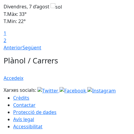
Divendres, 7 d’agost
D
T.Màx: 33°
T
T.Min: 22°
T
1
2
Anterior
Següent
Plànol / Carrers
Accedeix
Xarxes socials:
Crèdits
Contactar
Protecció de dades
Avís legal
Accessibilitat