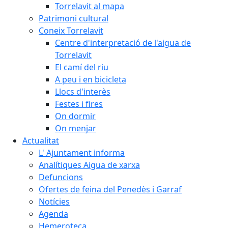
Torrelavit al mapa
Patrimoni cultural
Coneix Torrelavit
Centre d'interpretació de l'aigua de
Torrelavit
El camí del riu
A peu i en bicicleta
Llocs d'interès
Festes i fires
On dormir
On menjar
Actualitat
L' Ajuntament informa
Analítiques Aigua de xarxa
Defuncions
Ofertes de feina del Penedès i Garraf
Notícies
Agenda
Hemeroteca