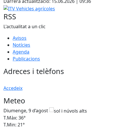
Darrera actualització: 15.06.2026 | 09:36
ITV Vehicles agrícoles
RSS
L'actualitat a un clic
Avisos
Notícies
Agenda
Publicacions
Adreces i telèfons
Accedeix
Meteo
Diumenge, 9 d’agost
D
T.Màx: 36°
T
T.Min: 21°
T