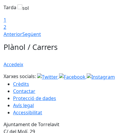
Tarda
T
1
2
Anterior
Següent
Plànol / Carrers
Accedeix
Xarxes socials:
Crèdits
Contactar
Protecció de dades
Avís legal
Accessibilitat
Ajuntament de Torrelavit
C/ del Molí, 29