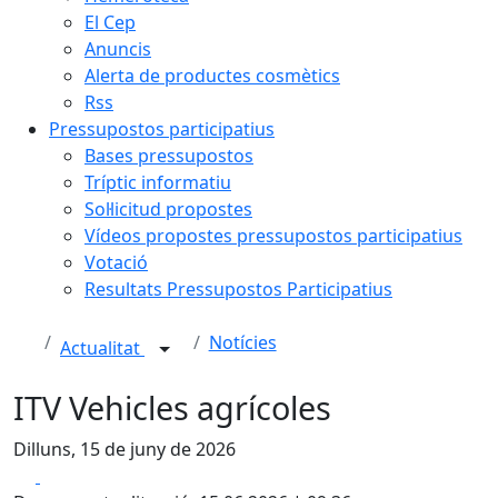
El Cep
Anuncis
Alerta de productes cosmètics
Rss
Pressupostos participatius
Bases pressupostos
Tríptic informatiu
Sol·licitud propostes
Vídeos propostes pressupostos participatius
Votació
Resultats Pressupostos Participatius
Notícies
Actualitat
ITV Vehicles agrícoles
Dilluns, 15 de juny de 2026
Facebook
X