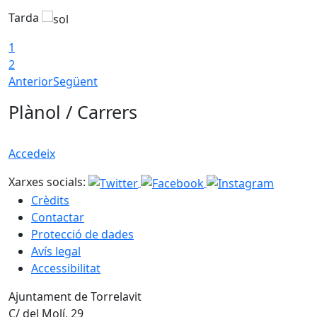
Tarda
T
1
2
Anterior
Següent
Plànol / Carrers
Accedeix
Xarxes socials:
Crèdits
Contactar
Protecció de dades
Avís legal
Accessibilitat
Ajuntament de Torrelavit
C/ del Molí, 29