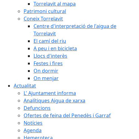
Torrelavit al mapa
Patrimoni cultural
Coneix Torrelavit
Centre d'interpretació de l'aigua de
Torrelavit
El camí del riu
A peu i en bicicleta
Llocs d'interès
Festes i fires
On dormir
On menjar
Actualitat
L' Ajuntament informa
Analítiques Aigua de xarxa
Defuncions
Ofertes de feina del Penedès i Garraf
Notícies
Agenda
Hemeroteca