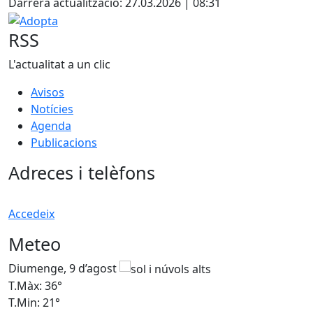
Darrera actualització: 27.03.2026 | 08:31
Adopta
RSS
L'actualitat a un clic
Avisos
Notícies
Agenda
Publicacions
Adreces i telèfons
Accedeix
Meteo
Diumenge, 9 d’agost
D
T.Màx: 36°
T
T.Min: 21°
T