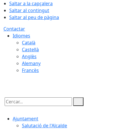
Saltar a la capçalera
Saltar al contingut
Saltar al peu de pàgina
Contactar
Idiomes
Català
Castellà
Anglès
Alemany
Francès
08.08.2026 | 15:30
Cercar:
Ajuntament
Salutació de l'Alcalde