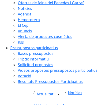
Ofertes de feina del Penedès i Garraf
Notícies
Agenda
Hemeroteca
El Cep
Anuncis
Alerta de productes cosmètics
Rss
Pressupostos participatius
Bases pressupostos
Tríptic informatiu
Sol·licitud propostes
Vídeos propostes pressupostos participatius
Votació
Resultats Pressupostos Participatius
Notícies
Actualitat