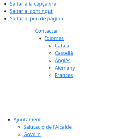
Saltar a la capçalera
Saltar al contingut
Saltar al peu de pàgina
Contactar
Idiomes
Català
Castellà
Anglès
Alemany
Francès
10.08.2026 | 05:02
Ajuntament
Salutació de l'Alcalde
Govern