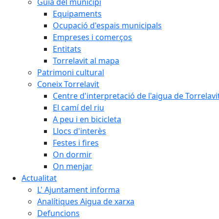
Guia del municipi
Equipaments
Ocupació d'espais municipals
Empreses i comerços
Entitats
Torrelavit al mapa
Patrimoni cultural
Coneix Torrelavit
Centre d'interpretació de l'aigua de Torrelavi
El camí del riu
A peu i en bicicleta
Llocs d'interès
Festes i fires
On dormir
On menjar
Actualitat
L' Ajuntament informa
Analítiques Aigua de xarxa
Defuncions