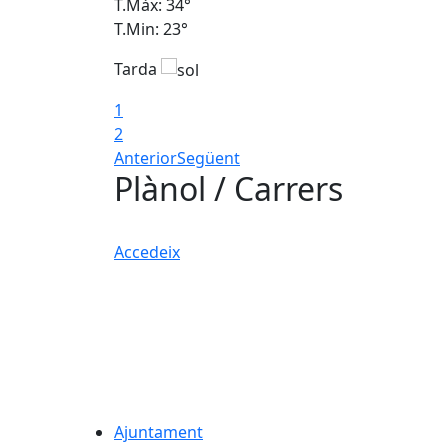
T.Màx: 34°
T.Min: 23°
Tarda
1
2
Anterior
Següent
Plànol / Carrers
Accedeix
Ajuntament