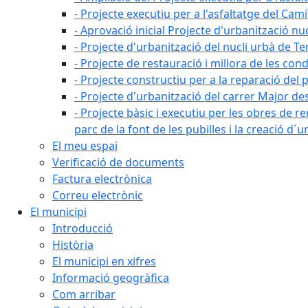
- Projecte executiu per a l'asfaltatge del Camí
- Aprovació inicial Projecte d'urbanització nu
- Projecte d'urbanització del nucli urbà de Te
- Projecte de restauració i millora de les con
- Projecte constructiu per a la reparació del 
- Projecte d'urbanització del carrer Major des 
- Projecte bàsic i executiu per les obres de re
parc de la font de les pubilles i la creació d
El meu espai
Verificació de documents
Factura electrònica
Correu electrònic
El municipi
Introducció
Història
El municipi en xifres
Informació geogràfica
Com arribar