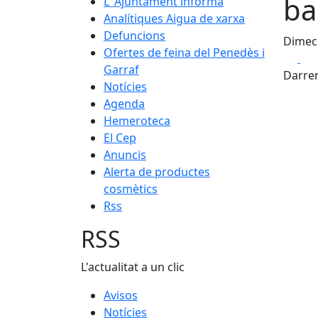
ba
L' Ajuntament informa
Analítiques Aigua de xarxa
Defuncions
Dimecr
Ofertes de feina del Penedès i
Fa
Garraf
Darrer
Notícies
Agenda
Hemeroteca
El Cep
Anuncis
Alerta de productes
cosmètics
Rss
RSS
L'actualitat a un clic
Avisos
Notícies