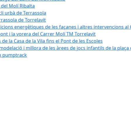
 del Molí Ribalta
cli urbà de Terrassola
rrassola de Torrelavit
dicions energètiques de les façanes i altres intervencions al
pont i la vorera del Carrer Molí TM Torrelavit
de la Casa de la Vila fins el Pont de les Escoles
modelació i millora de les àrees de jocs infantils de la plaça
´un pumptrack