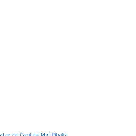
tatge del Camí del Molí Ribalta