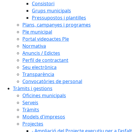
Consistori
Grups municipals
Pressupostos i plantilles
Plans, campanyes i programes
Ple municipal
Portal videoactes Ple
Normativa
Anuncis / Edictes
Perfil de contractant
Seu electrònica
Transparència
Convocatòries de personal
Tràmits i gestions
Oficines municipals
Serveis
Tràmits
Models d'impresos
Projectes
- Ampliació del Projecte executiu per a l’asfal