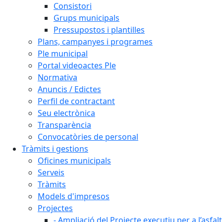
Consistori
Grups municipals
Pressupostos i plantilles
Plans, campanyes i programes
Ple municipal
Portal videoactes Ple
Normativa
Anuncis / Edictes
Perfil de contractant
Seu electrònica
Transparència
Convocatòries de personal
Tràmits i gestions
Oficines municipals
Serveis
Tràmits
Models d'impresos
Projectes
- Ampliació del Projecte executiu per a l’asfal