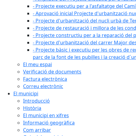
- Projecte executiu per a l'asfaltatge del Camí
- Aprovació inicial Projecte d'urbanització nu
- Projecte d'urbanització del nucli urbà de Te
- Projecte de restauració i millora de les con
- Projecte constructiu per a la reparació del 
- Projecte d'urbanització del carrer Major des 
- Projecte bàsic i executiu per les obres de re
parc de la font de les pubilles i la creació d
El meu espai
Verificació de documents
Factura electrònica
Correu electrònic
El municipi
Introducció
Història
El municipi en xifres
Informació geogràfica
Com arribar