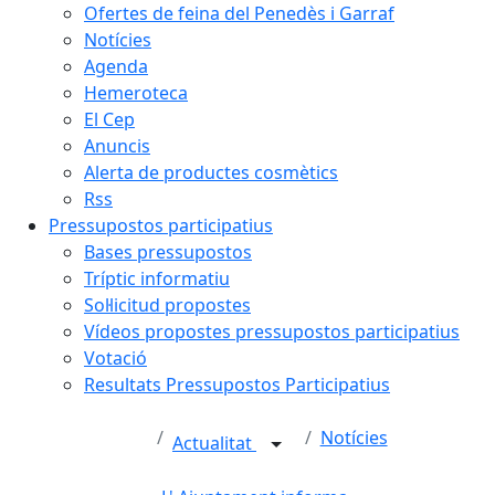
Ofertes de feina del Penedès i Garraf
Notícies
Agenda
Hemeroteca
El Cep
Anuncis
Alerta de productes cosmètics
Rss
Pressupostos participatius
Bases pressupostos
Tríptic informatiu
Sol·licitud propostes
Vídeos propostes pressupostos participatius
Votació
Resultats Pressupostos Participatius
Notícies
Actualitat