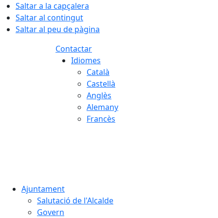
Saltar a la capçalera
Saltar al contingut
Saltar al peu de pàgina
Contactar
Idiomes
Català
Castellà
Anglès
Alemany
Francès
07.08.2026 | 13:53
Ajuntament
Salutació de l'Alcalde
Govern