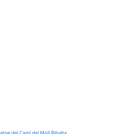
tatge del Camí del Molí Ribalta