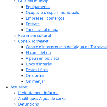
Guia del municipi
Equipaments
Ocupació d'espais municipals
Empreses i comerços
Entitats
Torrelavit al mapa
Patrimoni cultural
Coneix Torrelavit
Centre d'interpretació de l'aigua de Torrelavi
El camí del riu
A peu i en bicicleta
Llocs d'interès
Festes i fires
On dormir
On menjar
Actualitat
L' Ajuntament informa
Analítiques Aigua de xarxa
Defuncions