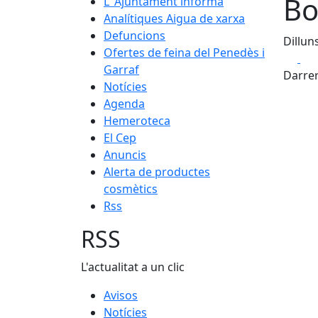
Bo
L' Ajuntament informa
Analítiques Aigua de xarxa
Defuncions
Dillun
Ofertes de feina del Penedès i
Fa
Garraf
Darrer
Notícies
Agenda
Hemeroteca
El Cep
Anuncis
Alerta de productes
cosmètics
Rss
RSS
L'actualitat a un clic
Avisos
Notícies