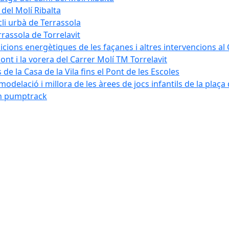
 del Molí Ribalta
cli urbà de Terrassola
rrassola de Torrelavit
dicions energètiques de les façanes i altres intervencions al
pont i la vorera del Carrer Molí TM Torrelavit
de la Casa de la Vila fins el Pont de les Escoles
modelació i millora de les àrees de jocs infantils de la plaça
´un pumptrack