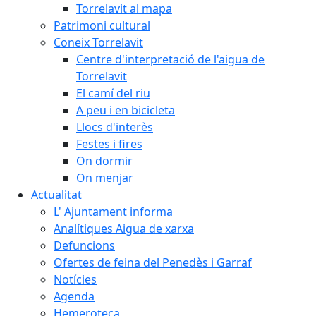
Torrelavit al mapa
Patrimoni cultural
Coneix Torrelavit
Centre d'interpretació de l'aigua de
Torrelavit
El camí del riu
A peu i en bicicleta
Llocs d'interès
Festes i fires
On dormir
On menjar
Actualitat
L' Ajuntament informa
Analítiques Aigua de xarxa
Defuncions
Ofertes de feina del Penedès i Garraf
Notícies
Agenda
Hemeroteca