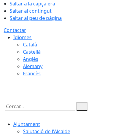
Saltar a la capçalera
Saltar al contingut
Saltar al peu de pàgina
Contactar
Idiomes
Català
Castellà
Anglès
Alemany
Francès
06.08.2026 | 01:32
Cercar:
Ajuntament
Salutació de l'Alcalde