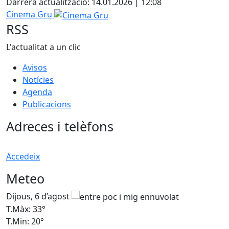
Darrera actualització: 14.01.2026 | 12:08
Cinema Gru
RSS
L'actualitat a un clic
Avisos
Notícies
Agenda
Publicacions
Adreces i telèfons
Accedeix
Meteo
Dijous, 6 d’agost
D
T.Màx: 33°
T
T.Min: 20°
T