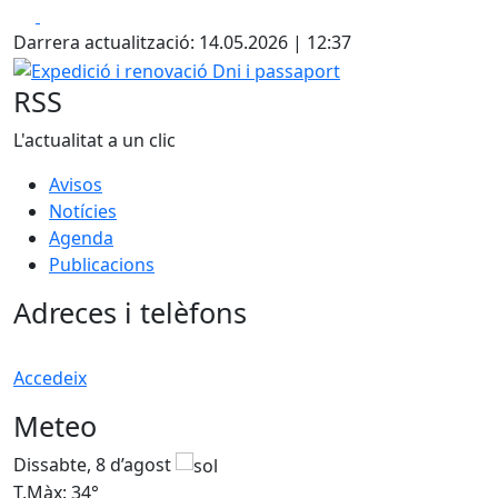
Facebook
X
Darrera actualització: 14.05.2026 | 12:37
Expedició i renovació Dni i passaport
RSS
L'actualitat a un clic
Avisos
Notícies
Agenda
Publicacions
Adreces i telèfons
Accedeix
Meteo
Dissabte, 8 d’agost
D
T.Màx: 34°
T