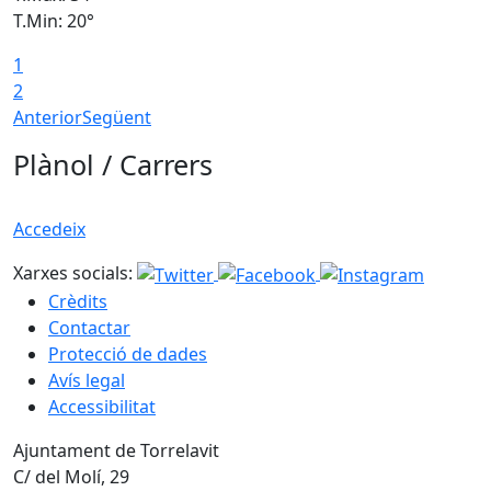
T.Min: 20°
T
1
2
Anterior
Següent
Plànol / Carrers
Accedeix
Xarxes socials:
Crèdits
Contactar
Protecció de dades
Avís legal
Accessibilitat
Ajuntament de Torrelavit
C/ del Molí, 29