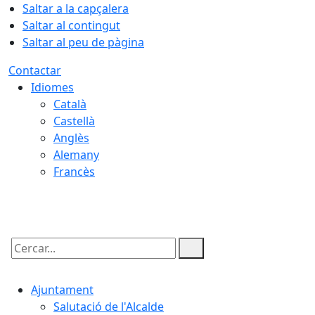
Saltar a la capçalera
Saltar al contingut
Saltar al peu de pàgina
Contactar
Idiomes
Català
Castellà
Anglès
Alemany
Francès
07.08.2026 | 20:23
Cercar:
Ajuntament
Salutació de l'Alcalde