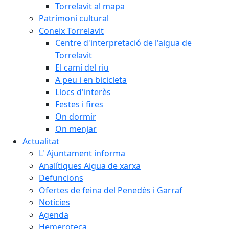
Torrelavit al mapa
Patrimoni cultural
Coneix Torrelavit
Centre d'interpretació de l'aigua de
Torrelavit
El camí del riu
A peu i en bicicleta
Llocs d'interès
Festes i fires
On dormir
On menjar
Actualitat
L' Ajuntament informa
Analítiques Aigua de xarxa
Defuncions
Ofertes de feina del Penedès i Garraf
Notícies
Agenda
Hemeroteca