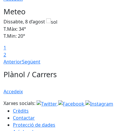
Meteo
Dissabte, 8 d’agost
D
T.Màx: 34°
T
T.Min: 20°
T
1
2
Anterior
Següent
Plànol / Carrers
Accedeix
Xarxes socials:
Crèdits
Contactar
Protecció de dades