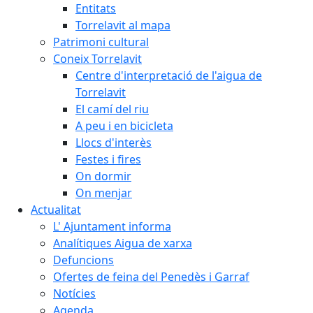
Entitats
Torrelavit al mapa
Patrimoni cultural
Coneix Torrelavit
Centre d'interpretació de l'aigua de
Torrelavit
El camí del riu
A peu i en bicicleta
Llocs d'interès
Festes i fires
On dormir
On menjar
Actualitat
L' Ajuntament informa
Analítiques Aigua de xarxa
Defuncions
Ofertes de feina del Penedès i Garraf
Notícies
Agenda