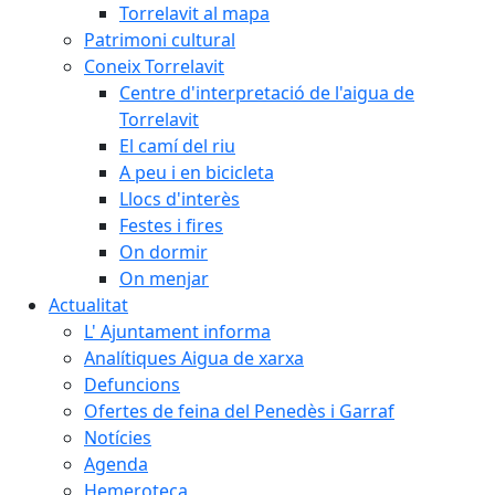
Torrelavit al mapa
Patrimoni cultural
Coneix Torrelavit
Centre d'interpretació de l'aigua de
Torrelavit
El camí del riu
A peu i en bicicleta
Llocs d'interès
Festes i fires
On dormir
On menjar
Actualitat
L' Ajuntament informa
Analítiques Aigua de xarxa
Defuncions
Ofertes de feina del Penedès i Garraf
Notícies
Agenda
Hemeroteca