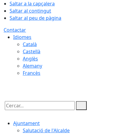
Saltar a la capçalera
Saltar al contingut
Saltar al peu de pàgina
Contactar
Idiomes
Català
Castellà
Anglès
Alemany
Francès
09.08.2026 | 08:01
Cercar:
Ajuntament
Salutació de l'Alcalde