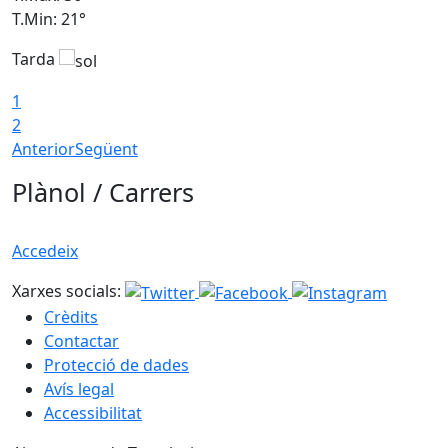
T.Min: 21°
T
Tarda
T
1
2
Anterior
Següent
Plànol / Carrers
Accedeix
Xarxes socials:
Crèdits
Contactar
Protecció de dades
Avís legal
Accessibilitat