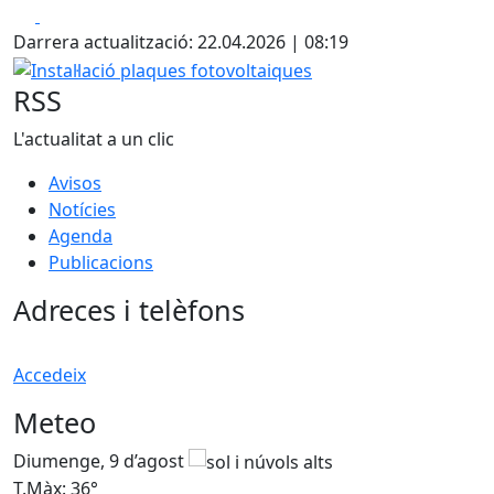
Facebook
X
Darrera actualització: 22.04.2026 | 08:19
Instal·lació plaques fotovoltaiques
RSS
L'actualitat a un clic
Avisos
Notícies
Agenda
Publicacions
Adreces i telèfons
Accedeix
Meteo
Diumenge, 9 d’agost
D
T.Màx: 36°
T