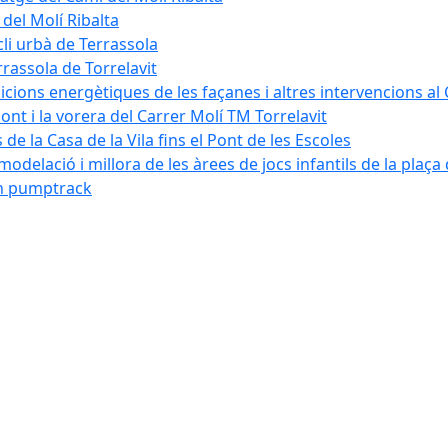
 del Molí Ribalta
cli urbà de Terrassola
rrassola de Torrelavit
dicions energètiques de les façanes i altres intervencions al
pont i la vorera del Carrer Molí TM Torrelavit
de la Casa de la Vila fins el Pont de les Escoles
modelació i millora de les àrees de jocs infantils de la plaça
´un pumptrack