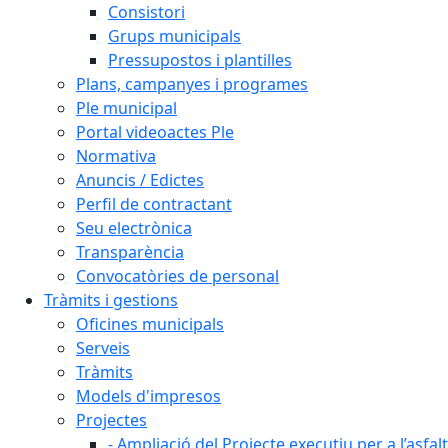
Consistori
Grups municipals
Pressupostos i plantilles
Plans, campanyes i programes
Ple municipal
Portal videoactes Ple
Normativa
Anuncis / Edictes
Perfil de contractant
Seu electrònica
Transparència
Convocatòries de personal
Tràmits i gestions
Oficines municipals
Serveis
Tràmits
Models d'impresos
Projectes
- Ampliació del Projecte executiu per a l’asfal