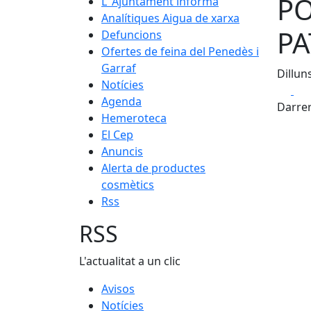
PO
L' Ajuntament informa
Analítiques Aigua de xarxa
PA
Defuncions
Ofertes de feina del Penedès i
Garraf
Dillun
Notícies
Fa
Agenda
Darrer
Hemeroteca
El Cep
Anuncis
Alerta de productes
cosmètics
Rss
RSS
L'actualitat a un clic
Avisos
Notícies