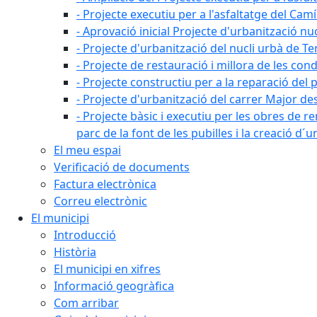
- Projecte executiu per a l'asfaltatge del Camí
- Aprovació inicial Projecte d'urbanització nu
- Projecte d'urbanització del nucli urbà de Te
- Projecte de restauració i millora de les con
- Projecte constructiu per a la reparació del 
- Projecte d'urbanització del carrer Major des 
- Projecte bàsic i executiu per les obres de re
parc de la font de les pubilles i la creació d
El meu espai
Verificació de documents
Factura electrònica
Correu electrònic
El municipi
Introducció
Història
El municipi en xifres
Informació geogràfica
Com arribar