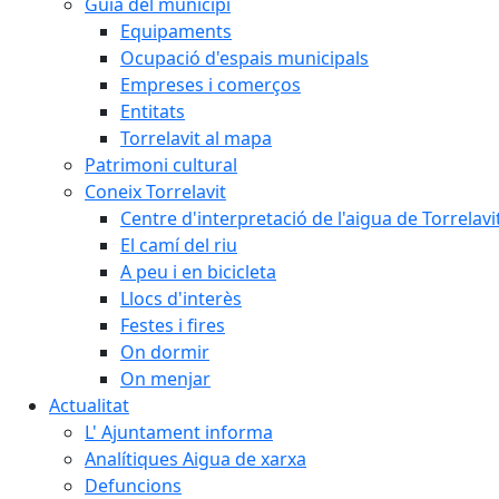
Guia del municipi
Equipaments
Ocupació d'espais municipals
Empreses i comerços
Entitats
Torrelavit al mapa
Patrimoni cultural
Coneix Torrelavit
Centre d'interpretació de l'aigua de Torrelavi
El camí del riu
A peu i en bicicleta
Llocs d'interès
Festes i fires
On dormir
On menjar
Actualitat
L' Ajuntament informa
Analítiques Aigua de xarxa
Defuncions