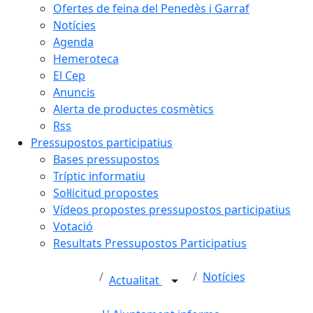
Ofertes de feina del Penedès i Garraf
Notícies
Agenda
Hemeroteca
El Cep
Anuncis
Alerta de productes cosmètics
Rss
Pressupostos participatius
Bases pressupostos
Tríptic informatiu
Sol·licitud propostes
Vídeos propostes pressupostos participatius
Votació
Resultats Pressupostos Participatius
Notícies
Actualitat