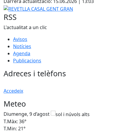
Darrera actualització: 15.06.2026 | 13:03
REVETLLA CASAL GENT GRAN
RSS
L'actualitat a un clic
Avisos
Notícies
Agenda
Publicacions
Adreces i telèfons
Accedeix
Meteo
Diumenge, 9 d’agost
D
T.Màx: 36°
T
T.Min: 21°
T