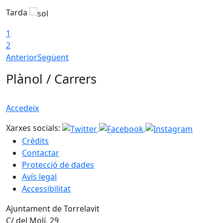
Tarda
T
1
2
Anterior
Següent
Plànol / Carrers
Accedeix
Xarxes socials:
Crèdits
Contactar
Protecció de dades
Avís legal
Accessibilitat
Ajuntament de Torrelavit
C/ del Molí, 29