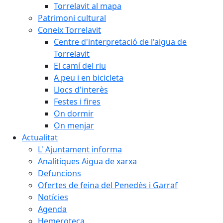
Torrelavit al mapa
Patrimoni cultural
Coneix Torrelavit
Centre d'interpretació de l'aigua de
Torrelavit
El camí del riu
A peu i en bicicleta
Llocs d'interès
Festes i fires
On dormir
On menjar
Actualitat
L' Ajuntament informa
Analítiques Aigua de xarxa
Defuncions
Ofertes de feina del Penedès i Garraf
Notícies
Agenda
Hemeroteca