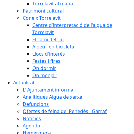
Torrelavit al mapa
Patrimoni cultural
Coneix Torrelavit
Centre d'interpretació de l'aigua de
Torrelavit
El camí del riu
A peu i en bicicleta
Llocs d'interès
Festes i fires
On dormir
On menjar
Actualitat
L' Ajuntament informa
Analítiques Aigua de xarxa
Defuncions
Ofertes de feina del Penedès i Garraf
Notícies
Agenda
Hemeroteca