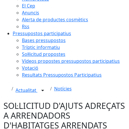
El Cep
Anuncis
Alerta de productes cosmètics
Rss
Pressupostos participatius
Bases pressupostos
Tríptic informatiu
Sol·licitud propostes
Vídeos propostes pressupostos participatius
Votació
Resultats Pressupostos Participatius
Notícies
Actualitat
SOL·LICITUD D'AJUTS ADREÇATS
A ARRENDADORS
D'HABITATGES ARRENDATS