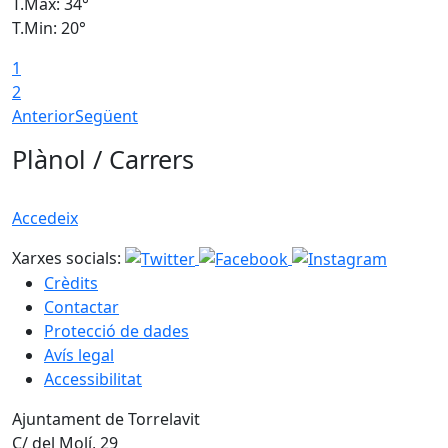
T.Màx: 34°
T
T.Min: 20°
T
1
2
Anterior
Següent
Plànol / Carrers
Accedeix
Xarxes socials:
Crèdits
Contactar
Protecció de dades
Avís legal
Accessibilitat
Ajuntament de Torrelavit
C/ del Molí, 29