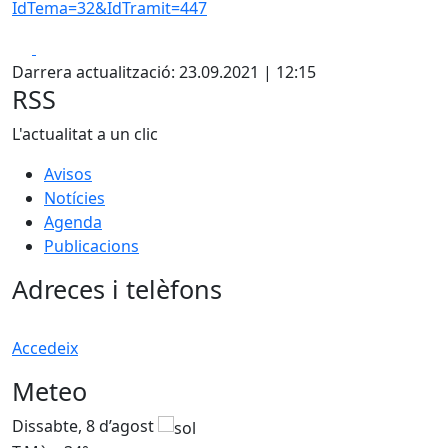
IdTema=32&IdTramit=447
Facebook
X
Darrera actualització: 23.09.2021 | 12:15
RSS
L'actualitat a un clic
Avisos
Notícies
Agenda
Publicacions
Adreces i telèfons
Accedeix
Meteo
Dissabte, 8 d’agost
D