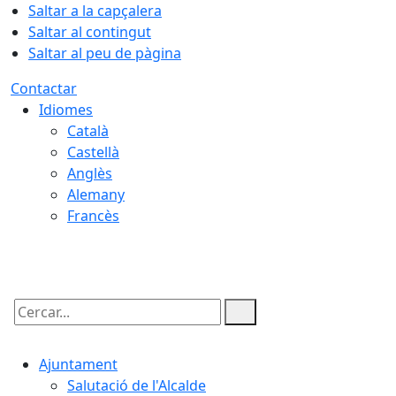
Saltar a la capçalera
Saltar al contingut
Saltar al peu de pàgina
Contactar
Idiomes
Català
Castellà
Anglès
Alemany
Francès
07.08.2026 | 15:27
Cercar:
Ajuntament
Salutació de l'Alcalde