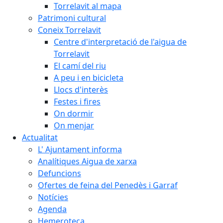
Torrelavit al mapa
Patrimoni cultural
Coneix Torrelavit
Centre d'interpretació de l'aigua de
Torrelavit
El camí del riu
A peu i en bicicleta
Llocs d'interès
Festes i fires
On dormir
On menjar
Actualitat
L' Ajuntament informa
Analítiques Aigua de xarxa
Defuncions
Ofertes de feina del Penedès i Garraf
Notícies
Agenda
Hemeroteca