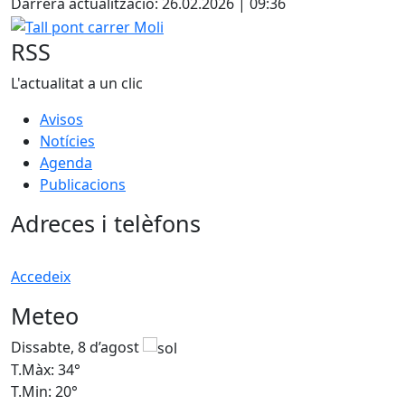
Darrera actualització: 26.02.2026 | 09:36
Tall pont carrer Moli
RSS
L'actualitat a un clic
Avisos
Notícies
Agenda
Publicacions
Adreces i telèfons
Accedeix
Meteo
Dissabte, 8 d’agost
D
T.Màx: 34°
T
T.Min: 20°
T