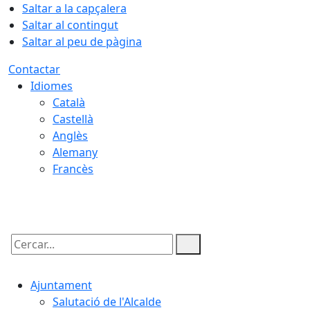
Saltar a la capçalera
Saltar al contingut
Saltar al peu de pàgina
Contactar
Idiomes
Català
Castellà
Anglès
Alemany
Francès
07.08.2026 | 23:40
Cercar:
Ajuntament
Salutació de l'Alcalde