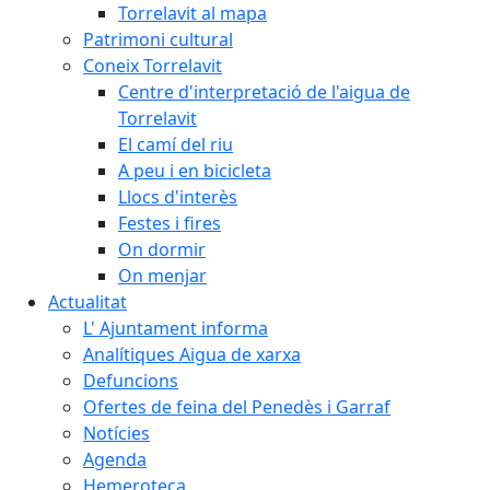
Torrelavit al mapa
Patrimoni cultural
Coneix Torrelavit
Centre d'interpretació de l'aigua de
Torrelavit
El camí del riu
A peu i en bicicleta
Llocs d'interès
Festes i fires
On dormir
On menjar
Actualitat
L' Ajuntament informa
Analítiques Aigua de xarxa
Defuncions
Ofertes de feina del Penedès i Garraf
Notícies
Agenda
Hemeroteca