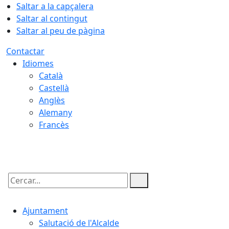
Saltar a la capçalera
Saltar al contingut
Saltar al peu de pàgina
Contactar
Idiomes
Català
Castellà
Anglès
Alemany
Francès
07.08.2026 | 06:15
Cercar:
Ajuntament
Salutació de l'Alcalde