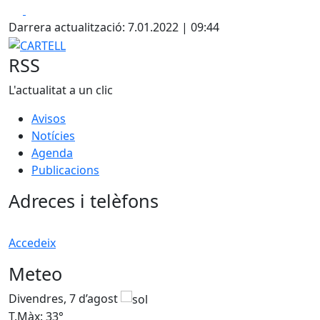
Facebook
X
Darrera actualització: 7.01.2022 | 09:44
CARTELL
RSS
L'actualitat a un clic
Avisos
Notícies
Agenda
Publicacions
Adreces i telèfons
Accedeix
Meteo
Divendres, 7 d’agost
D
T.Màx: 33°
T