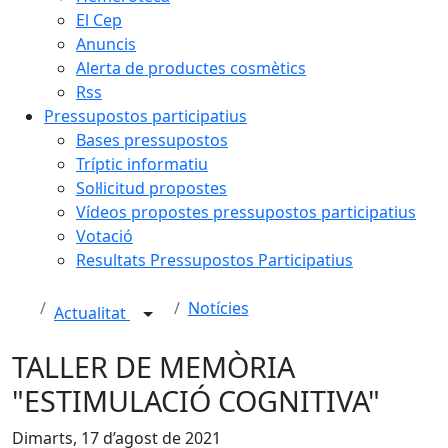
El Cep
Anuncis
Alerta de productes cosmètics
Rss
Pressupostos participatius
Bases pressupostos
Tríptic informatiu
Sol·licitud propostes
Vídeos propostes pressupostos participatius
Votació
Resultats Pressupostos Participatius
Notícies
Actualitat
TALLER DE MEMÒRIA
"ESTIMULACIÓ COGNITIVA"
Dimarts, 17 d’agost de 2021