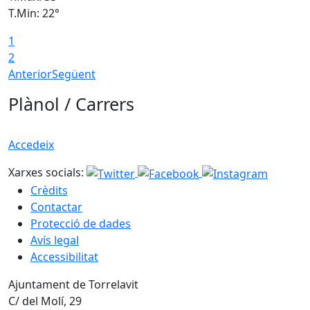
T.Min: 22°
T
1
2
Anterior
Següent
Plànol / Carrers
Accedeix
Xarxes socials:
Crèdits
Contactar
Protecció de dades
Avís legal
Accessibilitat
Ajuntament de Torrelavit
C/ del Molí, 29