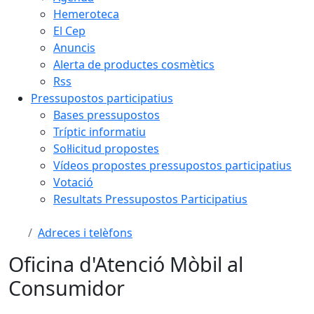
Hemeroteca
El Cep
Anuncis
Alerta de productes cosmètics
Rss
Pressupostos participatius
Bases pressupostos
Tríptic informatiu
Sol·licitud propostes
Vídeos propostes pressupostos participatius
Votació
Resultats Pressupostos Participatius
Adreces i telèfons
Oficina d'Atenció Mòbil al
Consumidor
Facebook
X