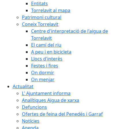
Entitats
Torrelavit al mapa
Patrimoni cultural
Coneix Torrelavit
Centre d'interpretació de l'aigua de
Torrelavit
El camí del riu
A peu i en bicicleta
Llocs d'interès
Festes i fires
On dormir
On menjar
Actualitat
L' Ajuntament informa
Analítiques Aigua de xarxa
Defuncions
Ofertes de feina del Penedès i Garraf
Notícies
Agenda