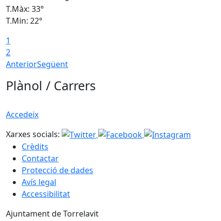
T.Màx: 33°
T
T.Min: 22°
T
1
2
Anterior
Següent
Plànol / Carrers
Accedeix
Xarxes socials:
Crèdits
Contactar
Protecció de dades
Avís legal
Accessibilitat
Ajuntament de Torrelavit