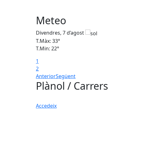
Meteo
Divendres, 7 d’agost
T.Màx: 33°
T.Min: 22°
1
2
Anterior
Següent
Plànol / Carrers
Accedeix