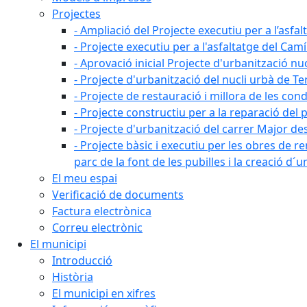
Projectes
- Ampliació del Projecte executiu per a l’asfal
- Projecte executiu per a l'asfaltatge del Camí
- Aprovació inicial Projecte d'urbanització nu
- Projecte d'urbanització del nucli urbà de Te
- Projecte de restauració i millora de les con
- Projecte constructiu per a la reparació del 
- Projecte d'urbanització del carrer Major des 
- Projecte bàsic i executiu per les obres de re
parc de la font de les pubilles i la creació d
El meu espai
Verificació de documents
Factura electrònica
Correu electrònic
El municipi
Introducció
Història
El municipi en xifres