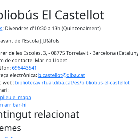
bliobús El Castellot
s
: Divendres d'10:30 a 13h (Quinzenalment)
avant de l'Escola J.J.Ràfols
rer de les Escoles, 3, - 08775 Torrelavit - Barcelona (Catalun
 de contacte: Marina Llobet
èfon:
696443541
eça electrònica:
b.castellot@diba.cat
c web:
bibliotecavirtual.diba.cat/es/bibliobus-el-castellot
ari:
plieu el mapa
 arribar-hi
Leaflet
| ©
OpenStreetMap
con
tingut relacionat
emes