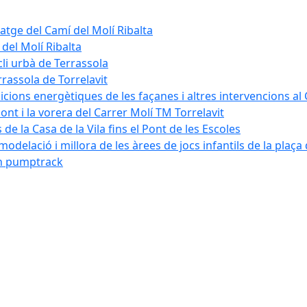
tatge del Camí del Molí Ribalta
 del Molí Ribalta
cli urbà de Terrassola
rrassola de Torrelavit
dicions energètiques de les façanes i altres intervencions al
pont i la vorera del Carrer Molí TM Torrelavit
de la Casa de la Vila fins el Pont de les Escoles
modelació i millora de les àrees de jocs infantils de la plaça
´un pumptrack