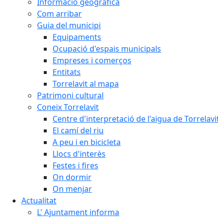
Informació geogràfica
Com arribar
Guia del municipi
Equipaments
Ocupació d'espais municipals
Empreses i comerços
Entitats
Torrelavit al mapa
Patrimoni cultural
Coneix Torrelavit
Centre d'interpretació de l'aigua de Torrelavi
El camí del riu
A peu i en bicicleta
Llocs d'interès
Festes i fires
On dormir
On menjar
Actualitat
L' Ajuntament informa