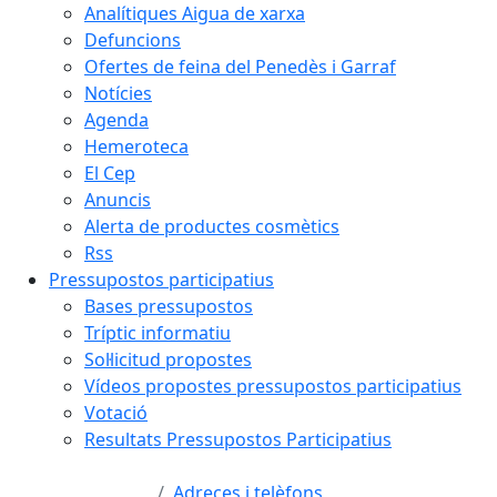
Analítiques Aigua de xarxa
Defuncions
Ofertes de feina del Penedès i Garraf
Notícies
Agenda
Hemeroteca
El Cep
Anuncis
Alerta de productes cosmètics
Rss
Pressupostos participatius
Bases pressupostos
Tríptic informatiu
Sol·licitud propostes
Vídeos propostes pressupostos participatius
Votació
Resultats Pressupostos Participatius
Adreces i telèfons