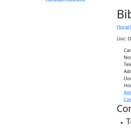
Bi
Horari
Lloc: D
Car
Nom
Tel
Adr
Llo
Hor
Am
Com
Con
+
T
−