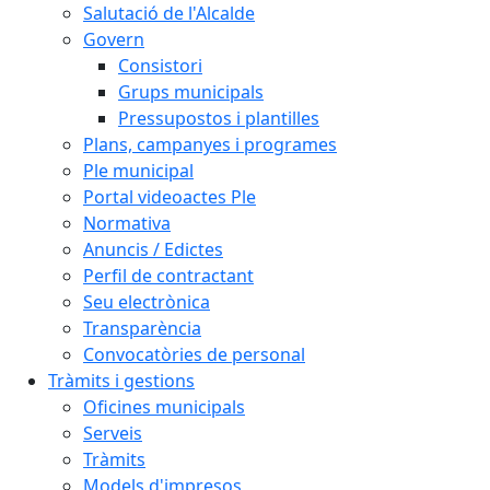
Salutació de l'Alcalde
Govern
Consistori
Grups municipals
Pressupostos i plantilles
Plans, campanyes i programes
Ple municipal
Portal videoactes Ple
Normativa
Anuncis / Edictes
Perfil de contractant
Seu electrònica
Transparència
Convocatòries de personal
Tràmits i gestions
Oficines municipals
Serveis
Tràmits
Models d'impresos