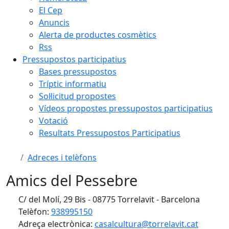
El Cep
Anuncis
Alerta de productes cosmètics
Rss
Pressupostos participatius
Bases pressupostos
Tríptic informatiu
Sol·licitud propostes
Vídeos propostes pressupostos participatius
Votació
Resultats Pressupostos Participatius
Adreces i telèfons
Amics del Pessebre
C/ del Molí, 29 Bis - 08775 Torrelavit - Barcelona
Telèfon:
938995150
Adreça electrònica:
casalcultura@torrelavit.cat