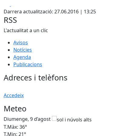
Facebook
X
Darrera actualització: 27.06.2016 | 13:25
RSS
L'actualitat a un clic
Avisos
Notícies
Agenda
Publicacions
Adreces i telèfons
Accedeix
Meteo
Diumenge, 9 d’agost
D
T.Màx: 36°
T
T.Min: 21°
T