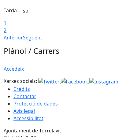
Tarda
T
1
2
Anterior
Següent
Plànol / Carrers
Accedeix
Xarxes socials:
Crèdits
Contactar
Protecció de dades
Avís legal
Accessibilitat
Ajuntament de Torrelavit