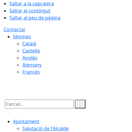
Saltar a la capçalera
Saltar al contingut
Saltar al peu de pàgina
Contactar
Idiomes
Català
Castellà
Anglès
Alemany
Francès
09.08.2026 | 11:56
Cercar:
Ajuntament
Salutació de l'Alcalde