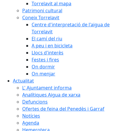
Torrelavit al mapa
Patrimoni cultural
Coneix Torrelavit
Centre d'interpretació de l'aigua de
Torrelavit
El camí del riu
A peu i en bicicleta
Llocs d'interès
Festes i fires
On dormir
On menjar
Actualitat
L' Ajuntament informa
Analítiques Aigua de xarxa
Defuncions
Ofertes de feina del Penedès i Garraf
Notícies
Agenda
Hemeroteca