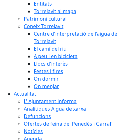
Entitats
Torrelavit al mapa
Patrimoni cultural
Coneix Torrelavit
Centre d'interpretació de l'aigua de
Torrelavit
El camí del riu
A peu i en bicicleta
Llocs d'interès
Festes i fires
On dormir
On menjar
Actualitat
L' Ajuntament informa
Analítiques Aigua de xarxa
Defuncions
Ofertes de feina del Penedès i Garraf
Notícies
Agenda