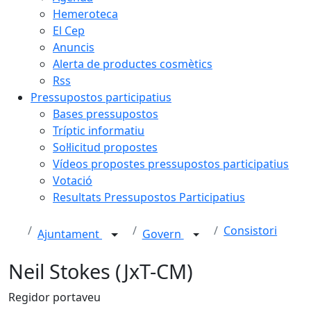
Hemeroteca
El Cep
Anuncis
Alerta de productes cosmètics
Rss
Pressupostos participatius
Bases pressupostos
Tríptic informatiu
Sol·licitud propostes
Vídeos propostes pressupostos participatius
Votació
Resultats Pressupostos Participatius
Consistori
Ajuntament
Govern
Neil Stokes (JxT-CM)
Regidor portaveu