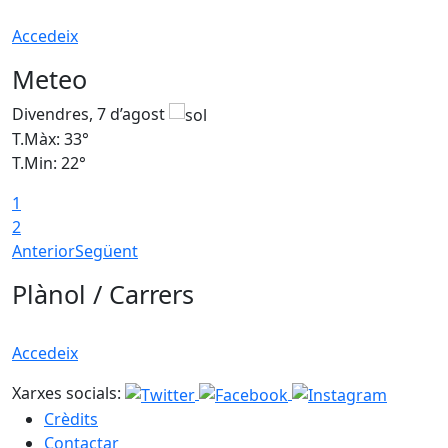
Accedeix
Meteo
Divendres, 7 d’agost
D
T.Màx: 33°
T
T.Min: 22°
T
1
2
Anterior
Següent
Plànol / Carrers
Accedeix
Xarxes socials:
Crèdits
Contactar