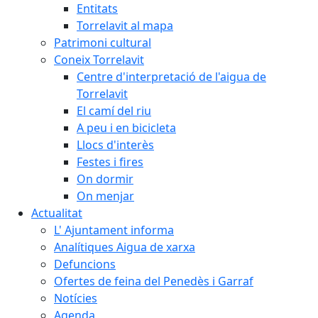
Entitats
Torrelavit al mapa
Patrimoni cultural
Coneix Torrelavit
Centre d'interpretació de l'aigua de
Torrelavit
El camí del riu
A peu i en bicicleta
Llocs d'interès
Festes i fires
On dormir
On menjar
Actualitat
L' Ajuntament informa
Analítiques Aigua de xarxa
Defuncions
Ofertes de feina del Penedès i Garraf
Notícies
Agenda