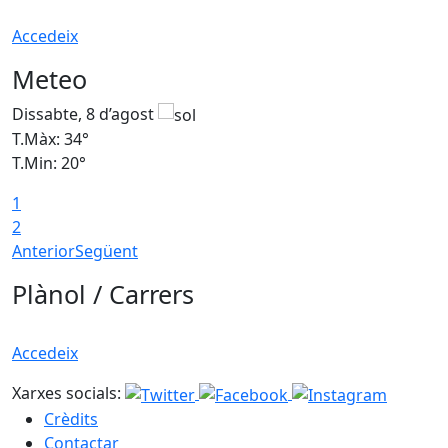
Accedeix
Meteo
Dissabte, 8 d’agost
D
T.Màx: 34°
T
T.Min: 20°
T
1
2
Anterior
Següent
Plànol / Carrers
Accedeix
Xarxes socials:
Crèdits
Contactar