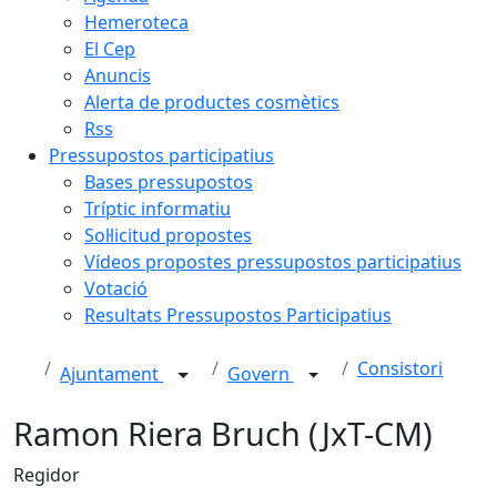
Hemeroteca
El Cep
Anuncis
Alerta de productes cosmètics
Rss
Pressupostos participatius
Bases pressupostos
Tríptic informatiu
Sol·licitud propostes
Vídeos propostes pressupostos participatius
Votació
Resultats Pressupostos Participatius
Consistori
Ajuntament
Govern
Ramon Riera Bruch (JxT-CM)
Regidor