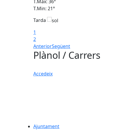
T.Màx: 36°
T.Min: 21°
Tarda
1
2
Anterior
Següent
Plànol / Carrers
Accedeix
Ajuntament