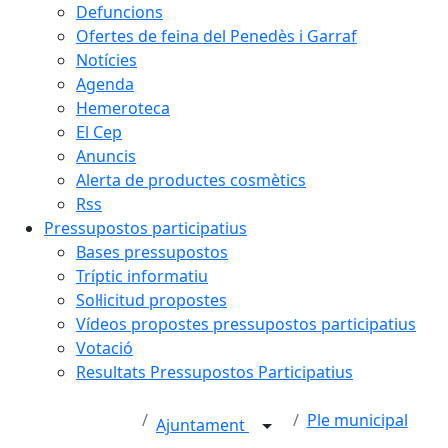
Defuncions
Ofertes de feina del Penedès i Garraf
Notícies
Agenda
Hemeroteca
El Cep
Anuncis
Alerta de productes cosmètics
Rss
Pressupostos participatius
Bases pressupostos
Tríptic informatiu
Sol·licitud propostes
Vídeos propostes pressupostos participatius
Votació
Resultats Pressupostos Participatius
Ple municipal
Ajuntament