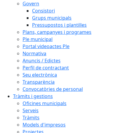
Govern
Consistori
Grups municipals
Pressupostos i plantilles
Plans, campanyes i programes
Ple municipal
Portal videoactes Ple
Normativa
Anuncis / Edictes
Perfil de contractant
Seu electrònica
Transparència
Convocatòries de personal
Tràmits i gestions
Oficines municipals
Serveis
Tràmits
Models d'impresos
Projectes