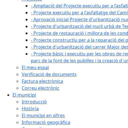
- Ampliació del Projecte executiu per a l’asfal
- Projecte executiu per a l'asfaltatge del Camí
- Aprovació inicial Projecte d'urbanització nu
- Projecte d'urbanització del nucli urbà de Te
- Projecte de restauració i millora de les con
- Projecte constructiu per a la reparació del 
- Projecte d'urbanització del carrer Major des 
- Projecte bàsic i executiu per les obres de re
parc de la font de les pubilles i la creació d
El meu espai
Verificació de documents
Factura electrònica
Correu electrònic
El municipi
Introducció
Història
El municipi en xifres
Informació geogràfica