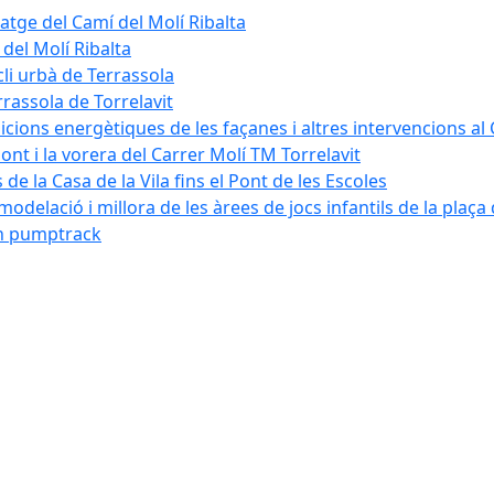
tatge del Camí del Molí Ribalta
 del Molí Ribalta
cli urbà de Terrassola
rrassola de Torrelavit
dicions energètiques de les façanes i altres intervencions al
pont i la vorera del Carrer Molí TM Torrelavit
de la Casa de la Vila fins el Pont de les Escoles
modelació i millora de les àrees de jocs infantils de la plaça
´un pumptrack