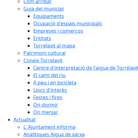
Com arribar
Guia del municipi
Equipaments
Ocupació d'espais municipals
Empreses i comerços
Entitats
Torrelavit al mapa
Patrimoni cultural
Coneix Torrelavit
Centre d'interpretació de l'aigua de Torrelavi
El camí del riu
A peu i en bicicleta
Llocs d'interès
Festes i fires
On dormir
On menjar
Actualitat
L' Ajuntament informa
Analítiques Aigua de xarxa