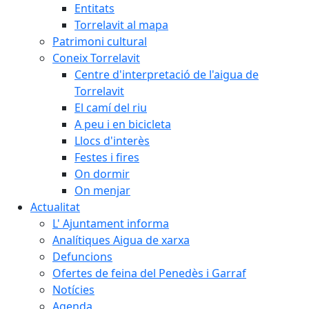
Entitats
Torrelavit al mapa
Patrimoni cultural
Coneix Torrelavit
Centre d'interpretació de l'aigua de
Torrelavit
El camí del riu
A peu i en bicicleta
Llocs d'interès
Festes i fires
On dormir
On menjar
Actualitat
L' Ajuntament informa
Analítiques Aigua de xarxa
Defuncions
Ofertes de feina del Penedès i Garraf
Notícies
Agenda