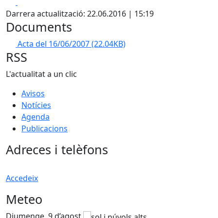
Facebook
X
Darrera actualització: 22.06.2016 | 15:19
Documents
Acta del 16/06/2007
(22.04KB)
RSS
L'actualitat a un clic
Avisos
Notícies
Agenda
Publicacions
Adreces i telèfons
Accedeix
Meteo
Diumenge, 9 d’agost
D