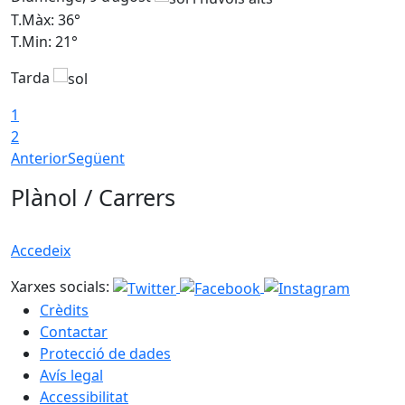
T.Màx: 36°
T
T.Min: 21°
T
Tarda
T
1
2
Anterior
Següent
Plànol / Carrers
Accedeix
Xarxes socials:
Crèdits
Contactar
Protecció de dades
Avís legal
Accessibilitat