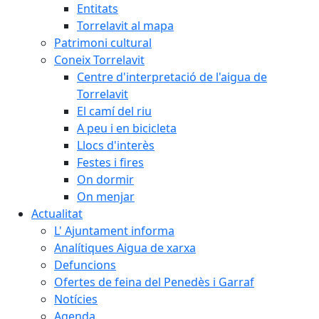
Entitats
Torrelavit al mapa
Patrimoni cultural
Coneix Torrelavit
Centre d'interpretació de l'aigua de
Torrelavit
El camí del riu
A peu i en bicicleta
Llocs d'interès
Festes i fires
On dormir
On menjar
Actualitat
L' Ajuntament informa
Analítiques Aigua de xarxa
Defuncions
Ofertes de feina del Penedès i Garraf
Notícies
Agenda